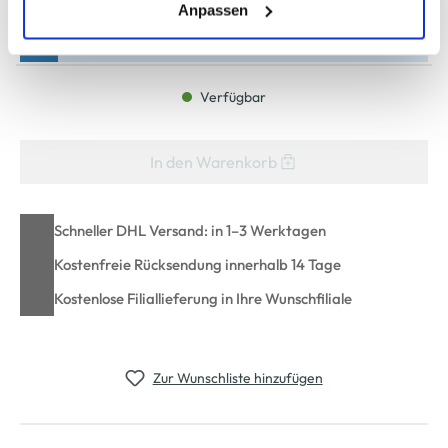
(einschließlich der Möglichkeit, die Einwilligungserklärung
Anpassen
zu ändern oder zu widerrufen) erfahren Sie in unserem
Bitte wählen Sie eine Größe aus
Cookie-Hinweis
bzw. der
Datenschutzerklärung
.
Verfügbar
In den Warenkorb
Schneller DHL Versand: in 1–3 Werktagen
Kostenfreie Rücksendung innerhalb 14 Tage
Kostenlose Filiallieferung in Ihre Wunschfiliale
Zur Wunschliste hinzufügen