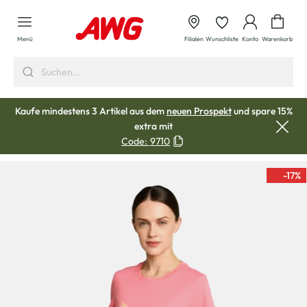
alt springen
Waren
Menü
Filialen
Wunschliste
Konto
Warenkorb
Kaufe mindestens 3 Artikel aus dem
neuen Prospekt
und spare 15%
extra mit
Code:
9710
-17
%