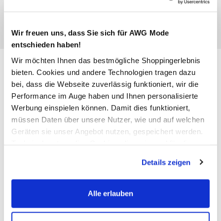
Wir freuen uns, dass Sie sich für AWG Mode
entschieden haben!
Wir möchten Ihnen das bestmögliche Shoppingerlebnis
Damen T-Shirt mit floralem
bieten. Cookies und andere Technologien tragen dazu
Print
bei, dass die Webseite zuverlässig funktioniert, wir die
Performance im Auge haben und Ihnen personalisierte
14,99 €
Werbung einspielen können. Damit dies funktioniert,
müssen Daten über unsere Nutzer, wie und auf welchen
Ursprünglicher Preis:
17,99 €
Geräten sie unser Angebot nutzen, gespeichert werden.
Technisch notwendige Cookies, die zwingend für die
Farbe
Pink
Bereitstellung der Funktionen der Webseite benötigt
Details zeigen
werden, werden bei der Nutzung der Webseite auf jeden
Fall gesetzt. Cookies von Drittanbietern für Analyse- oder
Trackingzwecke werden nur dann aktiviert, wenn Sie das
Alle erlauben
Anzahl:
Größe:
entsprechende "Häkchen" setzen und auf "Auswahl
erlauben" bzw. "Alle erlauben" klicken. Mehr dazu
XS
S
M
L
XL
XXL