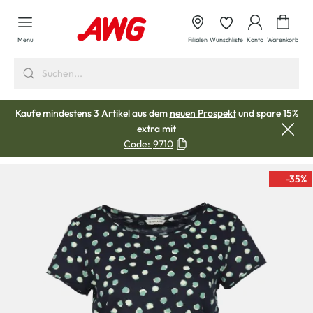
alt springen
Waren
Menü
Filialen
Wunschliste
Konto
Warenkorb
Kaufe mindestens 3 Artikel aus dem
neuen Prospekt
und spare 15%
extra mit
Code:
9710
-35
%