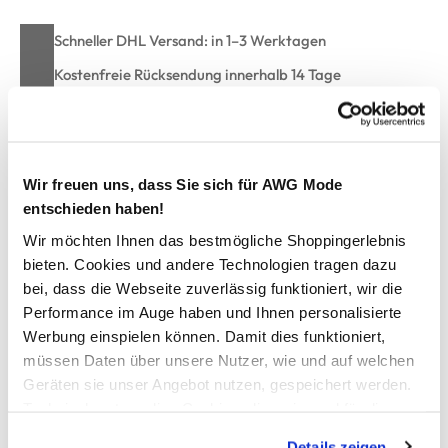
Schneller DHL Versand: in 1–3 Werktagen
Kostenfreie Rücksendung innerhalb 14 Tage
Kostenlose Filiallieferung in Ihre Wunschfiliale
Wir freuen uns, dass Sie sich für AWG Mode
Zur Wunschliste hinzufügen
entschieden haben!
Wir möchten Ihnen das bestmögliche Shoppingerlebnis
bieten. Cookies und andere Technologien tragen dazu
Damen T-Shirt mit Punkten
bei, dass die Webseite zuverlässig funktioniert, wir die
Performance im Auge haben und Ihnen personalisierte
bequemes T-Shirt von Tom Tailor
Werbung einspielen können. Damit dies funktioniert,
Rundhalsausschnitt mit Rollkante
müssen Daten über unsere Nutzer, wie und auf welchen
im Punktedesign allover
Geräten sie unser Angebot nutzen, gespeichert werden.
weite, entspannte Schnittform
Technisch notwendige Cookies, die zwingend für die
ideal für den Frühling und Sommer
Bereitstellung der Funktionen der Webseite benötigt
Herstellerartikelnummer: 1047058
Details zeigen