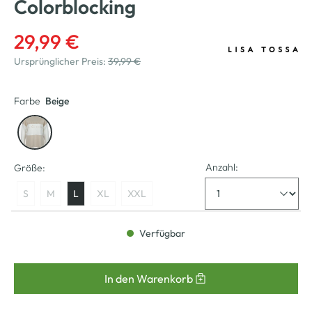
Colorblocking
29,99 €
Ursprünglicher Preis:
39,99 €
Farbe
Beige
Anzahl:
Größe:
S
M
L
XL
XXL
Verfügbar
In den Warenkorb