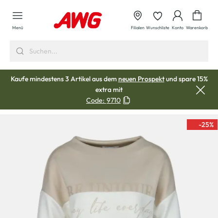
alt springen
Waren
Menü
Filialen
Wunschliste
Konto
Warenkorb
Kaufe mindestens 3 Artikel aus dem
neuen Prospekt
und spare 15%
extra mit
Code:
9710
-25
%