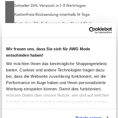
Schneller DHL Versand: in 1–3 Werktagen
Kostenfreie Rücksendung innerhalb 14 Tage
Kostenlose Filiallieferung in Ihre Wunschfiliale
Zur Wunschliste hinzufügen
Wir freuen uns, dass Sie sich für AWG Mode
entschieden haben!
Wir möchten Ihnen das bestmögliche Shoppingerlebnis
Damen Sweatshirt mit Colorblocking
bieten. Cookies und andere Technologien tragen dazu
bei, dass die Webseite zuverlässig funktioniert, wir die
hübsches Sweatshirt von Lisa Tossa
Performance im Auge haben und Ihnen personalisierte
mit Kelchkragen
Werbung einspielen können. Damit dies funktioniert,
überschnittene Ärmel
müssen Daten über unsere Nutzer, wie und auf welchen
Colorblocking und Glitzer-Schriftprint
Geräten sie unser Angebot nutzen, gespeichert werden.
angenehmes Material
Technisch notwendige Cookies, die zwingend für die
lässige Passform
Bereitstellung der Funktionen der Webseite benötigt
perfekt für Ihren individuellen Look
Details zeigen