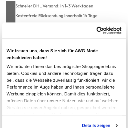
Schneller DHL Versand: in 1–3 Werktagen
Kostenfreie Rücksendung innerhalb 14 Tage
Kostenlose Filiallieferung in Ihre Wunschfiliale
Zur Wunschliste hinzufügen
Wir freuen uns, dass Sie sich für AWG Mode
entschieden haben!
Wir möchten Ihnen das bestmögliche Shoppingerlebnis
Damen Strandtasche mit Leomotiv
bieten. Cookies und andere Technologien tragen dazu
bei, dass die Webseite zuverlässig funktioniert, wir die
Performance im Auge haben und Ihnen personalisierte
praktische Tasche von Sure
Werbung einspielen können. Damit dies funktioniert,
hohe Form mit viel Platz
weiche Träger
müssen Daten über unsere Nutzer, wie und auf welchen
offene Innentasche
Geräten sie unser Angebot nutzen, gespeichert werden.
im Leoprint allover
Technisch notwendige Cookies, die zwingend für die
perfekt für die nächste Badesaison
Bereitstellung der Funktionen der Webseite benötigt
Details zeigen