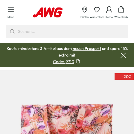
alt springen
Waren
Menü
Filialen
Wunschliste
Konto
Warenkorb
Kaufe mindestens 3 Artikel aus dem
neuen Prospekt
und spare 15%
extra mit
Code:
9710
-20
%