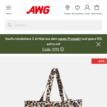
alt springen
Waren
Menü
Filialen
Wunschliste
Konto
Warenkorb
Kaufe mindestens 3 Artikel aus dem
neuen Prospekt
und spare 15%
extra mit
Code:
9710
-20
%