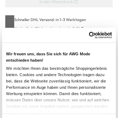
In den Warenkorb
Schneller DHL Versand: in 1–3 Werktagen
Kostenfreie Rücksendung innerhalb 14 Tage
Kostenlose Filiallieferung in Ihre Wunschfiliale
Wir freuen uns, dass Sie sich für AWG Mode
Zur Wunschliste hinzufügen
entschieden haben!
Wir möchten Ihnen das bestmögliche Shoppingerlebnis
bieten. Cookies und andere Technologien tragen dazu
Damen Strandtasche mit Leomotiv
bei, dass die Webseite zuverlässig funktioniert, wir die
Performance im Auge haben und Ihnen personalisierte
Werbung einspielen können. Damit dies funktioniert,
praktische Tasche von Sure
müssen Daten über unsere Nutzer, wie und auf welchen
hohe Form mit viel Platz
Geräten sie unser Angebot nutzen, gespeichert werden.
weiche Träger
offene Innentasche
Technisch notwendige Cookies, die zwingend für die