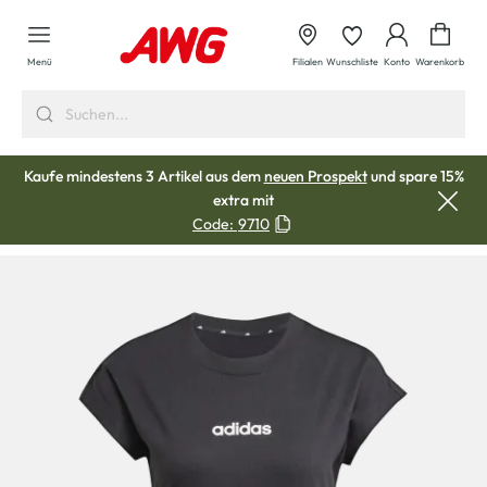
alt springen
Waren
Menü
Filialen
Wunschliste
Konto
Warenkorb
Kaufe mindestens 3 Artikel aus dem
neuen Prospekt
und spare 15%
extra mit
Code:
9710