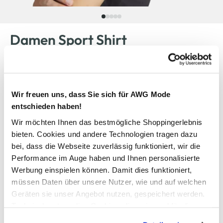
Damen Sport Shirt
20,00 €
Wir freuen uns, dass Sie sich für AWG Mode
Anzahl:
Größe:
entschieden haben!
Wir möchten Ihnen das bestmögliche Shoppingerlebnis
XS
S
M
L
XL
XXL
bieten. Cookies und andere Technologien tragen dazu
bei, dass die Webseite zuverlässig funktioniert, wir die
Bitte wählen Sie eine Größe aus
Performance im Auge haben und Ihnen personalisierte
Werbung einspielen können. Damit dies funktioniert,
Nicht mehr für den Versand verfügbar
müssen Daten über unsere Nutzer, wie und auf welchen
Geräten sie unser Angebot nutzen, gespeichert werden.
Technisch notwendige Cookies, die zwingend für die
In den Warenkorb
Bereitstellung der Funktionen der Webseite benötigt