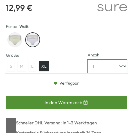
12,99 €
Farbe
Weiß
Anzahl:
Größe:
S
M
L
XL
Verfügbar
In den Warenkorb
Schneller DHL Versand: in 1–3 Werktagen
Kostenfreie Rücksendung innerhalb 14 Tage