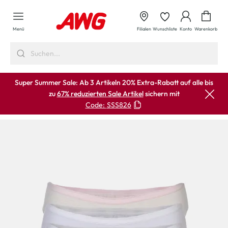
alt springen
Waren
Menü
Filialen
Wunschliste
Konto
Warenkorb
Super Summer Sale: Ab 3 Artikeln 20% Extra-Rabatt auf alle bis
zu
67% reduzierten Sale Artikel
sichern mit
Code:
SSS826