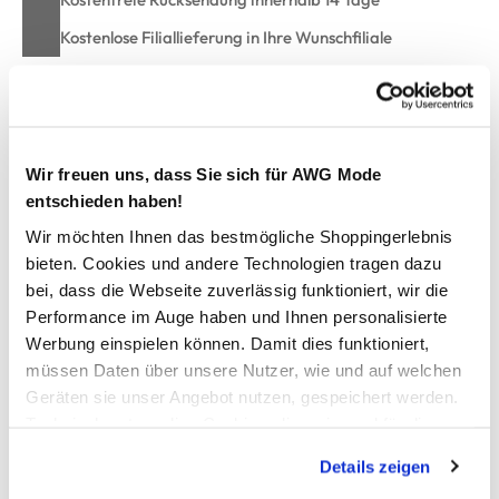
Kostenlose Filiallieferung in Ihre Wunschfiliale
Zur Wunschliste hinzufügen
Wir freuen uns, dass Sie sich für AWG Mode
entschieden haben!
Damen Slip im 3er Pack
Wir möchten Ihnen das bestmögliche Shoppingerlebnis
bieten. Cookies und andere Technologien tragen dazu
bequeme Damen Slips im 3er Pack von Sure
bei, dass die Webseite zuverlässig funktioniert, wir die
elastisches Gummibündchen
Performance im Auge haben und Ihnen personalisierte
kleiner Gummizug, auch am Beinabschluss
Werbung einspielen können. Damit dies funktioniert,
gestreiftes oder unifarbenes Design
müssen Daten über unsere Nutzer, wie und auf welchen
super angenehmes Material
Geräten sie unser Angebot nutzen, gespeichert werden.
anziehen und einfach wohlfühlen
Technisch notwendige Cookies, die zwingend für die
Bereitstellung der Funktionen der Webseite benötigt
Details zeigen
AWG Artikelnummer
werden, werden bei der Nutzung der Webseite auf jeden