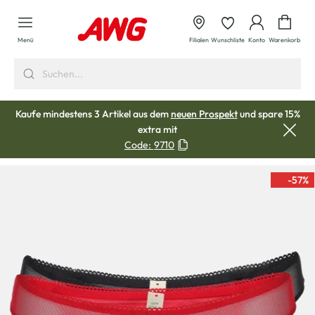
alt springen
Waren
Menü
Filialen
Wunschliste
Konto
Warenkorb
Kaufe mindestens 3 Artikel aus dem
neuen Prospekt
und spare 15%
extra mit
Code:
9710
-57
%