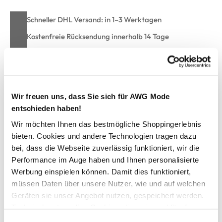
Schneller DHL Versand: in 1–3 Werktagen
Kostenfreie Rücksendung innerhalb 14 Tage
Kostenlose Filiallieferung in Ihre Wunschfiliale
Zur Wunschliste hinzufügen
Wir freuen uns, dass Sie sich für AWG Mode
entschieden haben!
Wir möchten Ihnen das bestmögliche Shoppingerlebnis
Damen Slip im 2er Pack
bieten. Cookies und andere Technologien tragen dazu
bei, dass die Webseite zuverlässig funktioniert, wir die
Performance im Auge haben und Ihnen personalisierte
Wunderschöne Spitzen-Höschen von Dorina
Werbung einspielen können. Damit dies funktioniert,
Im praktischen 2er Pack
Zartes Mesh-Material mit Spitzeneinsatz
müssen Daten über unsere Nutzer, wie und auf welchen
Schmaler Gummzug am Bund
Geräten sie unser Angebot nutzen, gespeichert werden.
Im Schritt gefüttert
Technisch notwendige Cookies, die zwingend für die
Bei diesem Set werden Sie staunen
Bereitstellung der Funktionen der Webseite benötigt