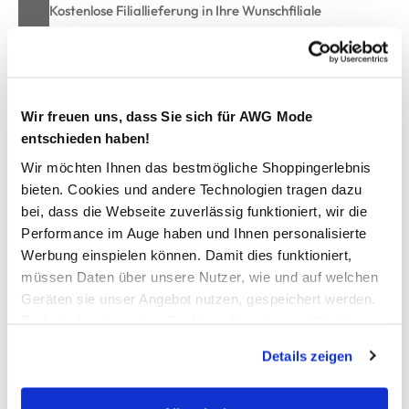
Kostenlose Filiallieferung in Ihre Wunschfiliale
Zur Wunschliste hinzufügen
Wir freuen uns, dass Sie sich für AWG Mode
entschieden haben!
Damen Shirt unifarben
Wir möchten Ihnen das bestmögliche Shoppingerlebnis
bieten. Cookies und andere Technologien tragen dazu
schlichtes Basic-Shirt von IX-O
bei, dass die Webseite zuverlässig funktioniert, wir die
mit Rundhalsausschnitt mit Bündchen
Performance im Auge haben und Ihnen personalisierte
angenehmes Material
Werbung einspielen können. Damit dies funktioniert,
super legere Passform
müssen Daten über unsere Nutzer, wie und auf welchen
für Ihren entspannten Freizeitlook
Geräten sie unser Angebot nutzen, gespeichert werden.
Technisch notwendige Cookies, die zwingend für die
Bereitstellung der Funktionen der Webseite benötigt
AWG Artikelnummer
Details zeigen
werden, werden bei der Nutzung der Webseite auf jeden
907773-brown
Fall gesetzt. Cookies von Drittanbietern für Analyse- oder
Trackingzwecke werden nur dann aktiviert, wenn Sie das