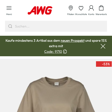
alt springen
Waren
Menü
Filialen
Wunschliste
Konto
Warenkorb
Kaufe mindestens 3 Artikel aus dem
neuen Prospekt
und spare 15%
extra mit
Code:
9710
-53
%