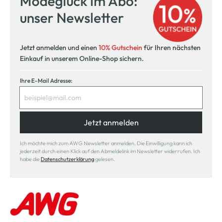
Modeglück im Abo:
unser Newsletter
Jetzt anmelden und einen
10% Gutschein
für Ihren nächsten
Einkauf in unserem Online-Shop sichern.
Ihre E-Mail Adresse:
Jetzt anmelden
Ich möchte mich zum AWG Newsletter anmelden. Die Einwilligung kann ich
jederzeit durch einen Klick auf den Abmeldelink im Newsletter widerrufen. Ich
habe die
Datenschutzerklärung
gelesen.