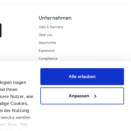
Unternehmen
Jobs & Karriere
Über uns
Geschichte
Expansion
Compliance
Lieferkettensorgfaltspflichten
Supply Chain Due Diligence
Alle erlauben
logien tragen
Barrierefreiheit
und Ihnen
Anpassen
sere Nutzer, wie
ndige Cookies,
ei der Nutzung
ngzwecke werden
en" bzw. "Alle
 anders angegeben.