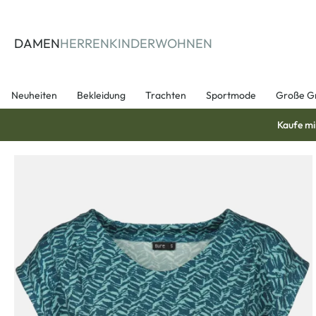
springen
Zur Hauptnavigation springen
DAMEN
HERREN
KINDER
WOHNEN
Neuheiten
Bekleidung
Trachten
Sportmode
Große G
Kaufe mi