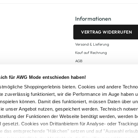
Informationen
VERTRAG WIDERRUFEN
Versand & Lieferung
Kauf auf Rechnung
AGB
Impressum
 sich für AWG Mode entschieden haben!
Zahlungsarten
Datenschutz
tmögliche Shoppingerlebnis bieten. Cookies und andere Techno
te zuverlässig funktioniert, wir die Performance im Auge haben 
AWG CARD Teilnahmebedingungen
inspielen können. Damit dies funktioniert, müssen Daten über un
ie unser Angebot nutzen, gespeichert werden. Technisch notwe
tstellung der Funktionen der Webseite benötigt werden, werden b
ll gesetzt. Cookies von Drittanbietern für Analyse- oder Tracki
Sie das entsprechende "Häkchen" setzen und auf "Auswahl erlaub
setzl. Mehrwertsteuer zzgl.
Versandkosten
und ggf. Nachnahmegebühren, wenn nicht