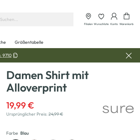
Waren
Filialen
Wunschliste
Konto
Warenkorb
che
Größentabelle
:
9710
Damen Shirt mit
Alloverprint
19,99 €
Ursprünglicher Preis:
24,99 €
Farbe
Blau