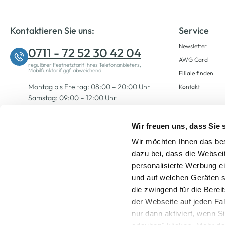
Kontaktieren Sie uns:
Service
Newsletter
0711 - 72 52 30 42 04
AWG Card
regulärer Festnetztarif Ihres Telefonanbieters,
Mobilfunktarif ggf. abweichend.
Filiale finden
Montag bis Freitag: 08:00 – 20:00 Uhr
Kontakt
Samstag: 09:00 – 12:00 Uhr
Wir freuen uns, dass Sie
Zum Kontaktformular
Wir möchten Ihnen das bes
dazu bei, dass die Websei
personalisierte Werbung e
und auf welchen Geräten s
die zwingend für die Berei
der Webseite auf jeden Fa
nur dann aktiviert, wenn 
Alle Preise inkl. ge