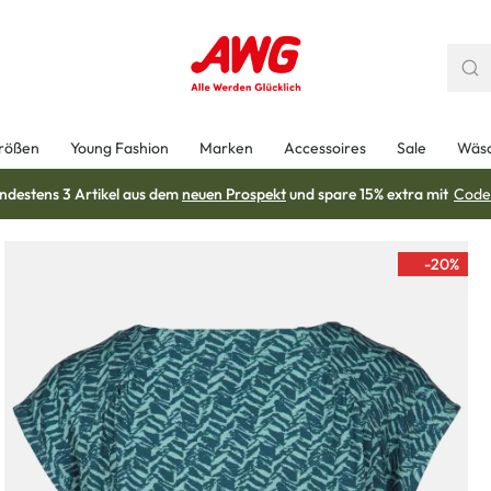
rößen
Young Fashion
Marken
Accessoires
Sale
Wäs
ndestens 3 Artikel aus dem
neuen Prospekt
und spare 15% extra mit
Code
-20
%