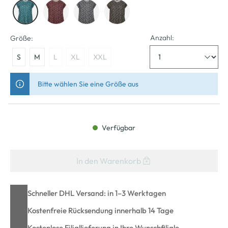
Anzahl:
Größe:
S
M
L
XL
XXL
Bitte wählen Sie eine Größe aus
Verfügbar
In den Warenkorb
Schneller DHL Versand: in 1–3 Werktagen
Kostenfreie Rücksendung innerhalb 14 Tage
Kostenlose Filiallieferung in Ihre Wunschfiliale