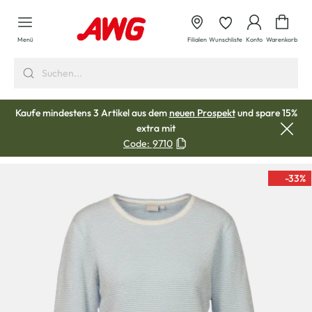
alt springen
Waren
Menü
Filialen
Wunschliste
Konto
Warenkorb
Kaufe mindestens 3 Artikel aus dem
neuen Prospekt
und spare 15%
extra mit
Code:
9710
-33
%