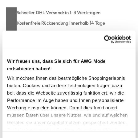
Schneller DHL Versand: in 1–3 Werktagen
Kostenfreie Rücksendung innerhalb 14 Tage
Kostenlose Filiallieferung in Ihre Wunschfiliale
Zur Wunschliste hinzufügen
Wir freuen uns, dass Sie sich für AWG Mode
entschieden haben!
Wir möchten Ihnen das bestmögliche Shoppingerlebnis
Damen Pullover mit Struktur
bieten. Cookies und andere Technologien tragen dazu
bei, dass die Webseite zuverlässig funktioniert, wir die
Performance im Auge haben und Ihnen personalisierte
Modischer Pullover von Sure
Farbig eingefasster Rundausschnitt
Werbung einspielen können. Damit dies funktioniert,
Eagle Eye Muster allover
müssen Daten über unsere Nutzer, wie und auf welchen
Gerader Schnitt
Geräten sie unser Angebot nutzen, gespeichert werden.
Bündchen an Ärmel und Saum
Technisch notwendige Cookies, die zwingend für die
Saumabschluss mit Rollkante
Bereitstellung der Funktionen der Webseite benötigt