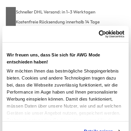
Schneller DHL Versand: in 1–3 Werktagen
Kostenfreie Rücksendung innerhalb 14 Tage
Kostenlose Filiallieferung in Ihre Wunschfiliale
Wir freuen uns, dass Sie sich für AWG Mode
Zur Wunschliste hinzufügen
entschieden haben!
Wir möchten Ihnen das bestmögliche Shoppingerlebnis
bieten. Cookies und andere Technologien tragen dazu
Damen Pullover mit Streifen
bei, dass die Webseite zuverlässig funktioniert, wir die
Performance im Auge haben und Ihnen personalisierte
modischer Rundhalspullover von Lisa Tossa
Werbung einspielen können. Damit dies funktioniert,
lockere Rippbündchen
müssen Daten über unsere Nutzer, wie und auf welchen
leichte, trageangenehme Qualität
Geräten sie unser Angebot nutzen, gespeichert werden.
kleines Metallemblem am Saumende
Technisch notwendige Cookies, die zwingend für die
mit Streifen durchzogen
Bereitstellung der Funktionen der Webseite benötigt
toller Basic-Pullover mit Stil und Charme