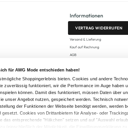
Informationen
VERTRAG WIDERRUFEN
Versand & Lieferung
Kauf auf Rechnung
AGB
Impressum
 sich für AWG Mode entschieden haben!
Zahlungsarten
Datenschutz
tmögliche Shoppingerlebnis bieten. Cookies und andere Techno
te zuverlässig funktioniert, wir die Performance im Auge haben 
AWG CARD Teilnahmebedingungen
inspielen können. Damit dies funktioniert, müssen Daten über un
ie unser Angebot nutzen, gespeichert werden. Technisch notwe
tstellung der Funktionen der Webseite benötigt werden, werden b
ll gesetzt. Cookies von Drittanbietern für Analyse- oder Tracki
Sie das entsprechende "Häkchen" setzen und auf "Auswahl erlaub
setzl. Mehrwertsteuer zzgl.
Versandkosten
und ggf. Nachnahmegebühren, wenn nicht
zu (einschließlich der Möglichkeit, die Einwilligungserklärung z