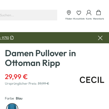
Waren
Filialen
Wunschliste
Konto
Warenkorb
:
9710
Damen Pullover in
Ottoman Ripp
29,99 €
Ursprünglicher Preis:
39,99 €
Farbe
Blau