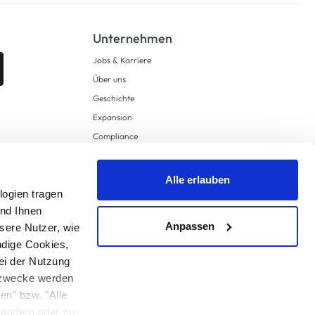
Unternehmen
Jobs & Karriere
Über uns
Geschichte
Expansion
Compliance
Lieferkettensorgfaltspflichten
Supply Chain Due Diligence
Alle erlauben
Barrierefreiheit
logien tragen
und Ihnen
Anpassen
sere Nutzer, wie
ndige Cookies,
ei der Nutzung
ngzwecke werden
en" bzw. "Alle
 anders angegeben.
u ändern oder zu