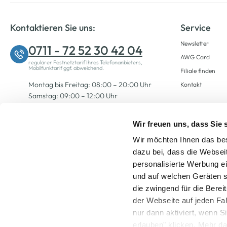
Kontaktieren Sie uns:
Service
Newsletter
0711 - 72 52 30 42 04
AWG Card
regulärer Festnetztarif Ihres Telefonanbieters,
Mobilfunktarif ggf. abweichend.
Filiale finden
Montag bis Freitag: 08:00 – 20:00 Uhr
Kontakt
Samstag: 09:00 – 12:00 Uhr
Wir freuen uns, dass Sie
Zum Kontaktformular
Wir möchten Ihnen das bes
dazu bei, dass die Websei
personalisierte Werbung e
und auf welchen Geräten s
die zwingend für die Berei
der Webseite auf jeden Fa
nur dann aktiviert, wenn 
Alle Preise inkl. ge
erlauben" klicken. Mehr da