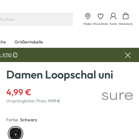
Waren
Filialen
Wunschliste
Konto
Warenkorb
che
Größentabelle
:
9710
Damen Loopschal uni
4,99 €
Ursprünglicher Preis:
9,99 €
Farbe
Schwarz