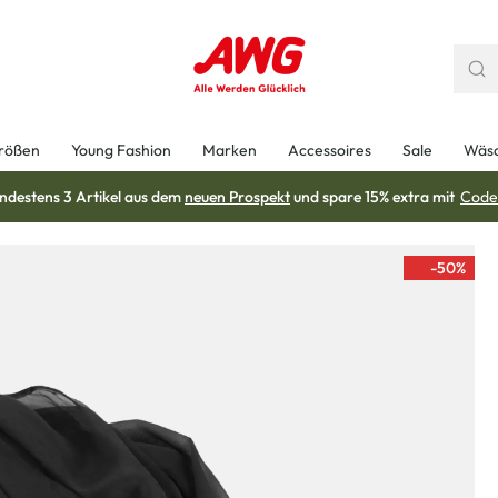
rößen
Young Fashion
Marken
Accessoires
Sale
Wäs
ndestens 3 Artikel aus dem
neuen Prospekt
und spare 15% extra mit
Code
-50
%