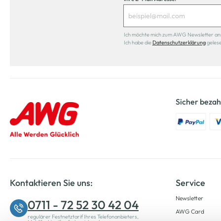
Ich möchte mich zum AWG Newsletter anmel
Ich habe die
Datenschutzerklärung
geles
Sicher bezah
Kontaktieren Sie uns:
Service
Newsletter
0711 - 72 52 30 42 04
AWG Card
regulärer Festnetztarif Ihres Telefonanbieters,