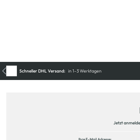
iale
Schneller DHL Versand:
in 1–3 Werktagen
Jetzt anmeld
Ihre E-Mail Adresse: