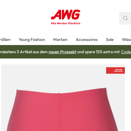
rößen
Young Fashion
Marken
Accessoires
Sale
Wäs
ndestens 3 Artikel aus dem
neuen Prospekt
und spare 15% extra mit
Code
-20
%