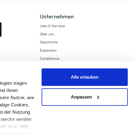
Unternehmen
Jobs & Karriere
Über uns
Geschichte
Expansion
Compliance
Lieferkettensorgfaltspflichten
Supply Chain Due Diligence
Alle erlauben
logien tragen
Barrierefreiheit
und Ihnen
Anpassen
sere Nutzer, wie
ndige Cookies,
ei der Nutzung
ngzwecke werden
en" bzw. "Alle
 anders angegeben.
u ändern oder zu