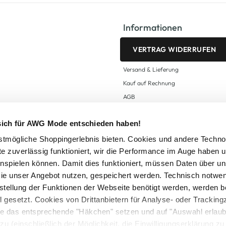
Informationen
VERTRAG WIDERRUFEN
Versand & Lieferung
Kauf auf Rechnung
AGB
Impressum
 sich für AWG Mode entschieden haben!
Zahlungsarten
Datenschutz
tmögliche Shoppingerlebnis bieten. Cookies und andere Techno
te zuverlässig funktioniert, wir die Performance im Auge haben 
AWG CARD Teilnahmebedingungen
inspielen können. Damit dies funktioniert, müssen Daten über un
ie unser Angebot nutzen, gespeichert werden. Technisch notwe
tstellung der Funktionen der Webseite benötigt werden, werden b
ll gesetzt. Cookies von Drittanbietern für Analyse- oder Tracki
Sie das entsprechende "Häkchen" setzen und auf "Auswahl erlaub
setzl. Mehrwertsteuer zzgl.
Versandkosten
und ggf. Nachnahmegebühren, wenn nicht
zu (einschließlich der Möglichkeit, die Einwilligungserklärung z