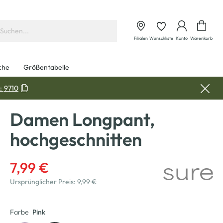
Waren
Filialen
Wunschliste
Konto
Warenkorb
che
Größentabelle
:
9710
Damen Longpant,
hochgeschnitten
7,99 €
Ursprünglicher Preis:
9,99 €
Farbe
Pink