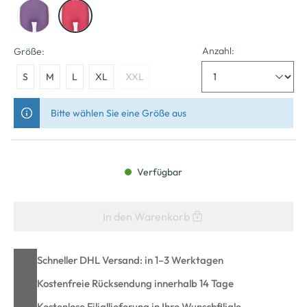
Anzahl:
Größe:
S
M
L
XL
XXL
Bitte wählen Sie eine Größe aus
Verfügbar
In den Warenkorb
Schneller DHL Versand: in 1–3 Werktagen
Kostenfreie Rücksendung innerhalb 14 Tage
Kostenlose Filiallieferung in Ihre Wunschfiliale