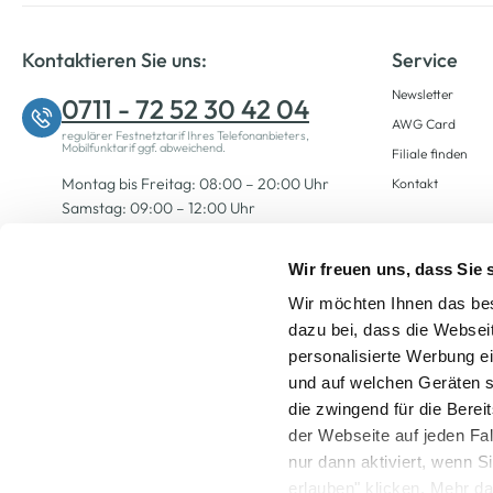
Kontaktieren Sie uns:
Service
Newsletter
0711 - 72 52 30 42 04
AWG Card
regulärer Festnetztarif Ihres Telefonanbieters,
Mobilfunktarif ggf. abweichend.
Filiale finden
Montag bis Freitag: 08:00 – 20:00 Uhr
Kontakt
Samstag: 09:00 – 12:00 Uhr
Wir freuen uns, dass Sie
Zum Kontaktformular
Wir möchten Ihnen das bes
dazu bei, dass die Websei
personalisierte Werbung e
und auf welchen Geräten s
die zwingend für die Berei
der Webseite auf jeden Fa
nur dann aktiviert, wenn 
Alle Preise inkl. ge
erlauben" klicken. Mehr da