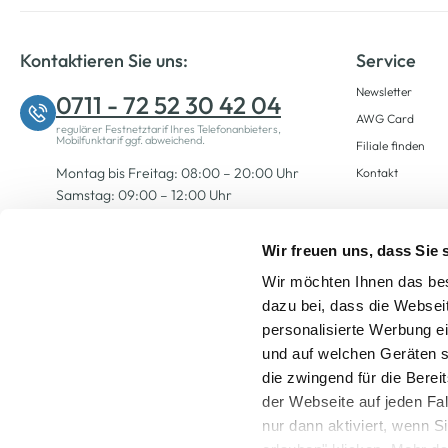
Kontaktieren Sie uns:
Service
Newsletter
0711 - 72 52 30 42 04
AWG Card
regulärer Festnetztarif Ihres Telefonanbieters,
Mobilfunktarif ggf. abweichend.
Filiale finden
Montag bis Freitag: 08:00 – 20:00 Uhr
Kontakt
Samstag: 09:00 – 12:00 Uhr
Wir freuen uns, dass Sie
Zum Kontaktformular
Wir möchten Ihnen das bes
dazu bei, dass die Websei
personalisierte Werbung e
und auf welchen Geräten s
die zwingend für die Berei
der Webseite auf jeden Fa
nur dann aktiviert, wenn 
Alle Preise inkl. ge