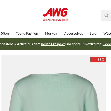
rößen
Young Fashion
Marken
Accessoires
Sale
Wäs
ndestens 3 Artikel aus dem
neuen Prospekt
und spare 15% extra mit
Code
-38
%