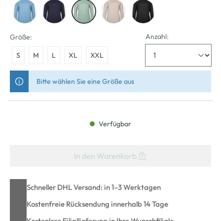
Anzahl:
Größe:
S
M
L
XL
XXL
Bitte wählen Sie eine Größe aus
Verfügbar
In den Warenkorb
Schneller DHL Versand: in 1–3 Werktagen
Kostenfreie Rücksendung innerhalb 14 Tage
Kostenlose Filiallieferung in Ihre Wunschfiliale