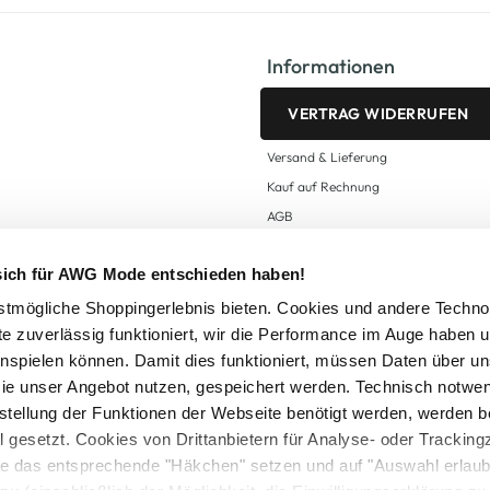
Informationen
VERTRAG WIDERRUFEN
Versand & Lieferung
Kauf auf Rechnung
AGB
Impressum
 sich für AWG Mode entschieden haben!
Zahlungsarten
Datenschutz
tmögliche Shoppingerlebnis bieten. Cookies und andere Techno
te zuverlässig funktioniert, wir die Performance im Auge haben 
AWG CARD Teilnahmebedingungen
inspielen können. Damit dies funktioniert, müssen Daten über un
ie unser Angebot nutzen, gespeichert werden. Technisch notwe
tstellung der Funktionen der Webseite benötigt werden, werden b
ll gesetzt. Cookies von Drittanbietern für Analyse- oder Tracki
Sie das entsprechende "Häkchen" setzen und auf "Auswahl erlaub
setzl. Mehrwertsteuer zzgl.
Versandkosten
und ggf. Nachnahmegebühren, wenn nicht