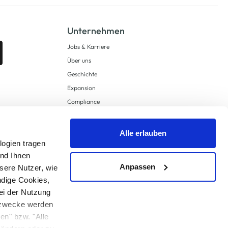
Unternehmen
Jobs & Karriere
Über uns
Geschichte
Expansion
Compliance
Lieferkettensorgfaltspflichten
Supply Chain Due Diligence
Alle erlauben
logien tragen
Barrierefreiheit
und Ihnen
Anpassen
sere Nutzer, wie
ndige Cookies,
ei der Nutzung
ngzwecke werden
en" bzw. "Alle
 anders angegeben.