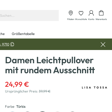
Waren
Filialen
Wunschliste
Konto
Warenkorb
che
Größentabelle
:
9710
Damen Leichtpullover
mit rundem Ausschnitt
24,99 €
Ursprünglicher Preis:
39,99 €
Farbe
Türkis