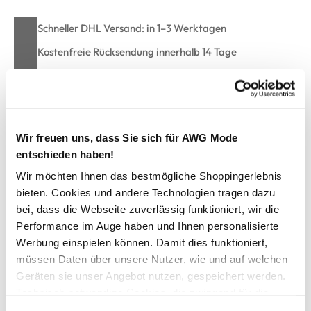
Schneller DHL Versand: in 1–3 Werktagen
Kostenfreie Rücksendung innerhalb 14 Tage
Kostenlose Filiallieferung in Ihre Wunschfiliale
Zur Wunschliste hinzufügen
Wir freuen uns, dass Sie sich für AWG Mode
entschieden haben!
Wir möchten Ihnen das bestmögliche Shoppingerlebnis
Damen Kleid mit Alloverprint
bieten. Cookies und andere Technologien tragen dazu
bei, dass die Webseite zuverlässig funktioniert, wir die
Performance im Auge haben und Ihnen personalisierte
Wunderschönes Sommerkleid von Sure
Mit kurzem Stehkragen und geschlitztem Ausschnitt
Werbung einspielen können. Damit dies funktioniert,
Leicht ausgestellte Schnittform
müssen Daten über unsere Nutzer, wie und auf welchen
Seitlich abgerundet
Geräten sie unser Angebot nutzen, gespeichert werden.
Glatt-fließendes Material
Technisch notwendige Cookies, die zwingend für die
Effektvoller Alloverprint
Bereitstellung der Funktionen der Webseite benötigt