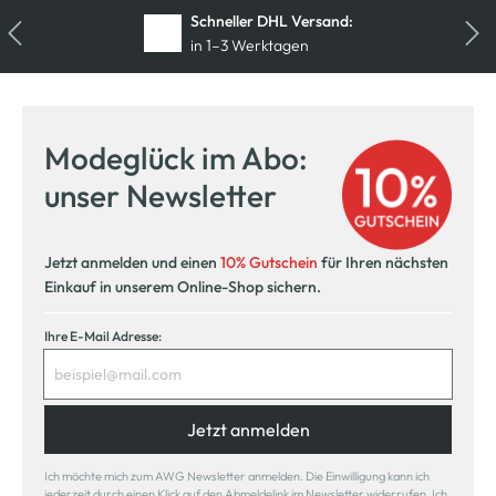
Schneller DHL Versand:
in 1–3 Werktagen
Kostenfreie Rücksendung
innerhalb 14 Tage
Modeglück im Abo:
Kostenlose Filiallieferung
unser Newsletter
in Ihre Wunschfiliale
Jetzt anmelden und einen
10% Gutschein
für Ihren nächsten
Einkauf in unserem Online-Shop sichern.
Ihre E-Mail Adresse:
Jetzt anmelden
Ich möchte mich zum AWG Newsletter anmelden. Die Einwilligung kann ich
jederzeit durch einen Klick auf den Abmeldelink im Newsletter widerrufen. Ich