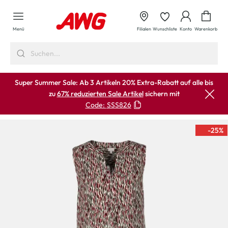
alt springen
Waren
Menü
Filialen
Wunschliste
Konto
Warenkorb
Super Summer Sale: Ab 3 Artikeln 20% Extra-Rabatt auf alle bis
zu
67% reduzierten Sale Artikel
sichern mit
Code:
SSS826
-25
%