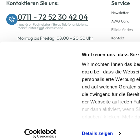
Kontaktieren Sie uns:
Service
Newsletter
0711 - 72 52 30 42 04
AWG Card
regulärer Festnetztarif Ihres Telefonanbieters,
Mobilfunktarif ggf. abweichend.
Filiale finden
Montag bis Freitag: 08:00 – 20:00 Uhr
Kontakt
Samstag: 09:00 – 12:00 Uhr
Wir freuen uns, dass Sie
Wir möchten Ihnen das bes
Zum Kontaktformular
dazu bei, dass die Websei
personalisierte Werbung e
und auf welchen Geräten s
die zwingend für die Berei
der Webseite auf jeden Fa
nur dann aktiviert, wenn 
Alle Preise inkl. ge
erlauben" klicken. Mehr da
widerrufen) erfahren Sie 
Details zeigen