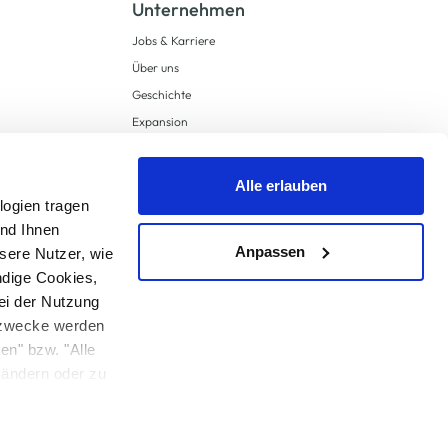
Unternehmen
Jobs & Karriere
Über uns
Geschichte
Expansion
Compliance
Lieferkettensorgfaltspflichten
Alle erlauben
Supply Chain Due Diligence
logien tragen
und Ihnen
Barrierefreiheit
Anpassen
sere Nutzer, wie
ndige Cookies,
ei der Nutzung
ngzwecke werden
en" bzw. "Alle
 anders angegeben.
u ändern oder zu