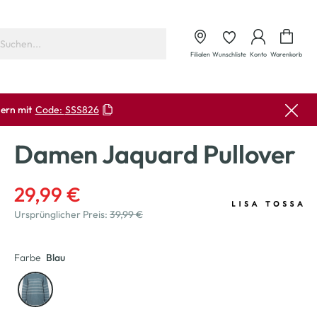
Waren
Filialen
Wunschliste
Konto
Warenkorb
ern mit
Code:
SSS826
Damen Jaquard Pullover
29,99 €
Ursprünglicher Preis:
39,99 €
Farbe
Blau