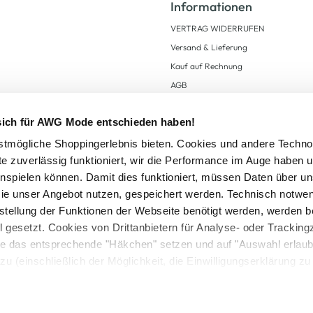
Informationen
VERTRAG WIDERRUFEN
Versand & Lieferung
Kauf auf Rechnung
AGB
Impressum
 sich für AWG Mode entschieden haben!
Zahlungsarten
Datenschutz
tmögliche Shoppingerlebnis bieten. Cookies und andere Techno
te zuverlässig funktioniert, wir die Performance im Auge haben 
AWG CARD Teilnahmebedingungen
inspielen können. Damit dies funktioniert, müssen Daten über un
ie unser Angebot nutzen, gespeichert werden. Technisch notwe
tstellung der Funktionen der Webseite benötigt werden, werden b
ll gesetzt. Cookies von Drittanbietern für Analyse- oder Tracki
Sie das entsprechende "Häkchen" setzen und auf "Auswahl erlaub
setzl. Mehrwertsteuer zzgl.
Versandkosten
und ggf. Nachnahmegebühren, wenn nicht
zu (einschließlich der Möglichkeit, die Einwilligungserklärung z
Logout
in unserem
Cookie-Hinweis
bzw. der
Datenschutzerklärung
.
© 2025 AWG Allgemeine Warenvertriebs GmbH