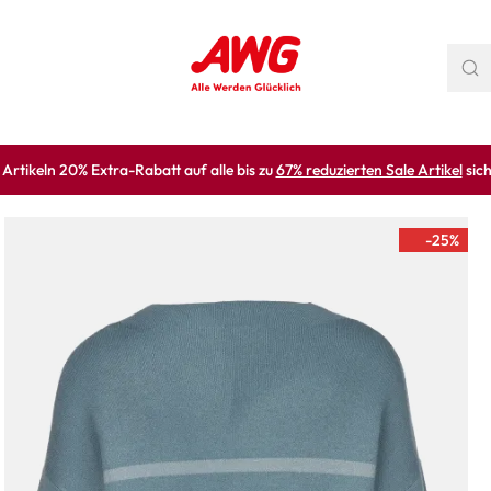
rtikeln 20% Extra-Rabatt auf alle bis zu
67% reduzierten Sale Artikel
sich
-25
%