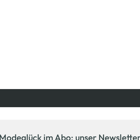
Kostenfreie Rücksendung
innerhalb 14 Tage
Modeglück im Abo: unser Newslette