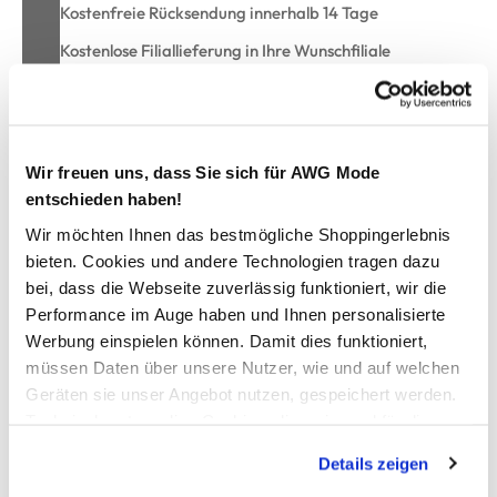
Kostenfreie Rücksendung innerhalb 14 Tage
Kostenlose Filiallieferung in Ihre Wunschfiliale
Zur Wunschliste hinzufügen
Wir freuen uns, dass Sie sich für AWG Mode
entschieden haben!
Damen Halbarmbluse im Minimalprint
Wir möchten Ihnen das bestmögliche Shoppingerlebnis
bieten. Cookies und andere Technologien tragen dazu
bei, dass die Webseite zuverlässig funktioniert, wir die
schicke Bluse von Lisa Tossa
Performance im Auge haben und Ihnen personalisierte
Rundhalsausschnitt mit kleiner Aussparung und Bindeband
Werbung einspielen können. Damit dies funktioniert,
Crashoptik allover mit Minimalprint versehen
kurze Ärmel
müssen Daten über unsere Nutzer, wie und auf welchen
luftig, lockeres Material
Geräten sie unser Angebot nutzen, gespeichert werden.
setzen Sie Frühlingshighlights mit dieser tollen Bluse
Technisch notwendige Cookies, die zwingend für die
Bereitstellung der Funktionen der Webseite benötigt
Details zeigen
werden, werden bei der Nutzung der Webseite auf jeden
AWG Artikelnummer