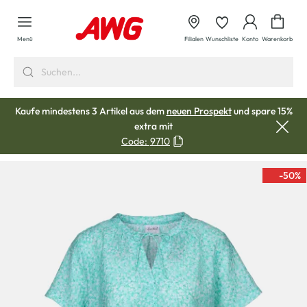
alt springen
Waren
Menü
Filialen
Wunschliste
Konto
Warenkorb
Kaufe mindestens 3 Artikel aus dem
neuen Prospekt
und spare 15%
extra mit
Code:
9710
-50
%