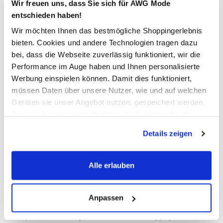
Wir freuen uns, dass Sie sich für AWG Mode
entschieden haben!
In den Warenkorb
Wir möchten Ihnen das bestmögliche Shoppingerlebnis
bieten. Cookies und andere Technologien tragen dazu
bei, dass die Webseite zuverlässig funktioniert, wir die
Schneller DHL Versand: in 1–3 Werktagen
Performance im Auge haben und Ihnen personalisierte
Werbung einspielen können. Damit dies funktioniert,
Kostenfreie Rücksendung innerhalb 14 Tage
müssen Daten über unsere Nutzer, wie und auf welchen
Kostenlose Filiallieferung in Ihre Wunschfiliale
Geräten sie unser Angebot nutzen, gespeichert werden.
Technisch notwendige Cookies, die zwingend für die
Bereitstellung der Funktionen der Webseite benötigt
Details zeigen
Zur Wunschliste hinzufügen
werden, werden bei der Nutzung der Webseite auf jeden
Fall gesetzt. Cookies von Drittanbietern für Analyse- oder
Trackingzwecke werden nur dann aktiviert, wenn Sie das
Alle erlauben
entsprechende "Häkchen" setzen und auf "Auswahl
Damen Capri Leggings im 2er Pack
erlauben" bzw. "Alle erlauben" klicken. Mehr dazu
(einschließlich der Möglichkeit, die Einwilligungserklärung
Anpassen
bequeme Capri Leggings im Doppelpack von Sure
zu ändern oder zu widerrufen) erfahren Sie in unserem
jeweils eine farbige und eine schwarze Leggings
Cookie-Hinweis
bzw. der
Datenschutzerklärung
.