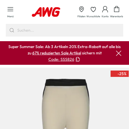
alt springen
Waren
Menü
Filialen
Wunschliste
Konto
Warenkorb
Super Summer Sale: Ab 3 Artikeln 20% Extra-Rabatt auf alle bis
zu
67% reduzierten Sale Artikel
sichern mit
Code:
SSS826
-25
%