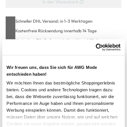
In den Warenkorb
Schneller DHL Versand: in 1–3 Werktagen
Kostenfreie Rücksendung innerhalb 14 Tage
Kostenlose Filiallieferung in Ihre Wunschfiliale
Zur Wunschliste hinzufügen
Wir freuen uns, dass Sie sich für AWG Mode
entschieden haben!
Wir möchten Ihnen das bestmögliche Shoppingerlebnis
Damen Blusenkleid mit Musterprint
bieten. Cookies und andere Technologien tragen dazu
bei, dass die Webseite zuverlässig funktioniert, wir die
hübsches Blusenkleid von Lisa Tossa
Performance im Auge haben und Ihnen personalisierte
mit Blusenkragen
Werbung einspielen können. Damit dies funktioniert,
durchgehende Knopfleiste
müssen Daten über unsere Nutzer, wie und auf welchen
lange Ärmel mit Manschette und Knopf
Geräten sie unser Angebot nutzen, gespeichert werden.