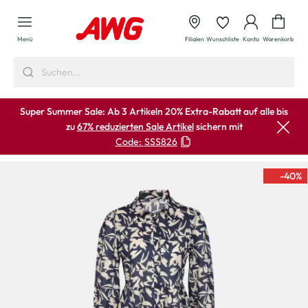
alt springen
Waren
Menü
Filialen
Wunschliste
Konto
Warenkorb
Super Summer Sale: Ab 3 Artikeln 20% Extra-Rabatt auf alle bis
zu
67% reduzierten Sale Artikel
sichern mit
Code:
SSS826
-40
%