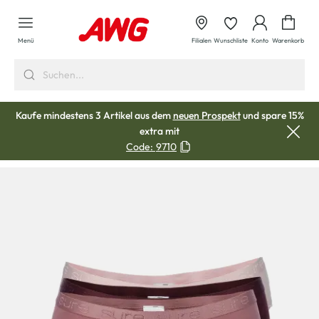
alt springen
Waren
Menü
Filialen
Wunschliste
Konto
Warenkorb
Kaufe mindestens 3 Artikel aus dem
neuen Prospekt
und spare 15%
extra mit
Code:
9710