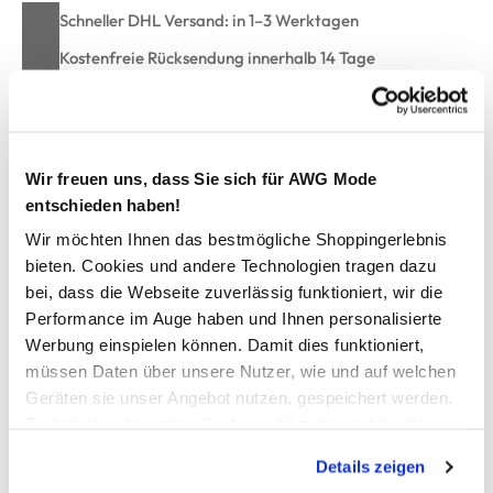
Schneller DHL Versand: in 1–3 Werktagen
Kostenfreie Rücksendung innerhalb 14 Tage
Kostenlose Filiallieferung in Ihre Wunschfiliale
Wir freuen uns, dass Sie sich für AWG Mode
Zur Wunschliste hinzufügen
entschieden haben!
Wir möchten Ihnen das bestmögliche Shoppingerlebnis
bieten. Cookies und andere Technologien tragen dazu
Damen Bikini Slip im 3er Pack
bei, dass die Webseite zuverlässig funktioniert, wir die
Performance im Auge haben und Ihnen personalisierte
bequeme Bikini-Slips von Sure
Werbung einspielen können. Damit dies funktioniert,
im praktischen 3er Pack
müssen Daten über unsere Nutzer, wie und auf welchen
angenehm weiche Qualität
Geräten sie unser Angebot nutzen, gespeichert werden.
schmaler Bund mit Logo-Print
Technisch notwendige Cookies, die zwingend für die
perfekt für den täglichen Gebrauch
Bereitstellung der Funktionen der Webseite benötigt
Details zeigen
werden, werden bei der Nutzung der Webseite auf jeden