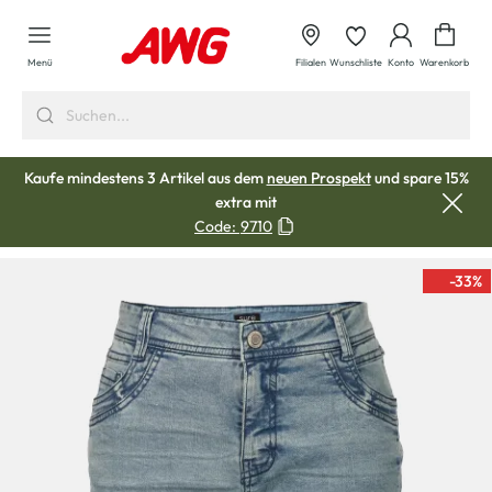
alt springen
Waren
Menü
Filialen
Wunschliste
Konto
Warenkorb
Kaufe mindestens 3 Artikel aus dem
neuen Prospekt
und spare 15%
extra mit
Code:
9710
-33
%