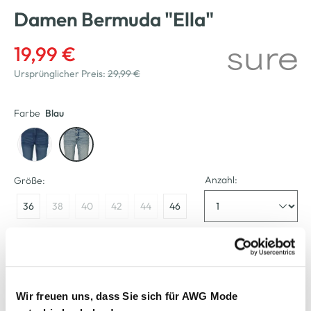
Damen Bermuda "Ella"
19,99 €
Ursprünglicher Preis:
29,99 €
Farbe
Blau
Anzahl:
Größe:
36
38
40
42
44
46
Bitte wählen Sie eine Größe aus
Verfügbar
Wir freuen uns, dass Sie sich für AWG Mode