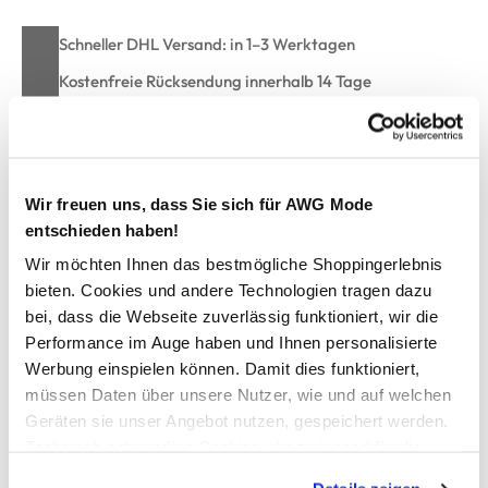
Schneller DHL Versand: in 1–3 Werktagen
Kostenfreie Rücksendung innerhalb 14 Tage
Kostenlose Filiallieferung in Ihre Wunschfiliale
Wir freuen uns, dass Sie sich für AWG Mode
Zur Wunschliste hinzufügen
entschieden haben!
Wir möchten Ihnen das bestmögliche Shoppingerlebnis
bieten. Cookies und andere Technologien tragen dazu
Damen Basic T-Shirt
bei, dass die Webseite zuverlässig funktioniert, wir die
Performance im Auge haben und Ihnen personalisierte
schlichtes T-Shirt von IX-O
Werbung einspielen können. Damit dies funktioniert,
runder Ausschnitt mit Bündchen
müssen Daten über unsere Nutzer, wie und auf welchen
kurze Ärmel
Geräten sie unser Angebot nutzen, gespeichert werden.
kurz, kastige Form
Technisch notwendige Cookies, die zwingend für die
in melierter Optik
Bereitstellung der Funktionen der Webseite benötigt
perfektes Basic für drunter und drüber