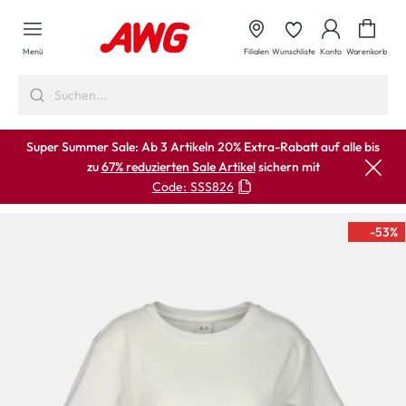
alt springen
Waren
Menü
Filialen
Wunschliste
Konto
Warenkorb
Super Summer Sale: Ab 3 Artikeln 20% Extra-Rabatt auf alle bis
zu
67% reduzierten Sale Artikel
sichern mit
Code:
SSS826
-53
%