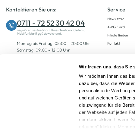
Kontaktieren Sie uns:
Service
Newsletter
0711 - 72 52 30 42 04
AWG Card
regulärer Festnetztarif Ihres Telefonanbieters,
Mobilfunktarif ggf. abweichend.
Filiale finden
Montag bis Freitag: 08:00 – 20:00 Uhr
Kontakt
Samstag: 09:00 – 12:00 Uhr
Wir freuen uns, dass Sie
Zum Kontaktformular
Wir möchten Ihnen das bes
dazu bei, dass die Websei
personalisierte Werbung e
und auf welchen Geräten s
die zwingend für die Berei
der Webseite auf jeden Fa
nur dann aktiviert, wenn 
Alle Preise inkl. ge
erlauben" klicken. Mehr da
widerrufen) erfahren Sie 