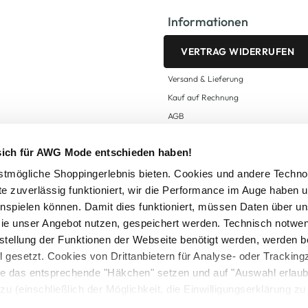
Informationen
VERTRAG WIDERRUFEN
Versand & Lieferung
Kauf auf Rechnung
AGB
Impressum
 sich für AWG Mode entschieden haben!
Zahlungsarten
Datenschutz
tmögliche Shoppingerlebnis bieten. Cookies und andere Techno
te zuverlässig funktioniert, wir die Performance im Auge haben 
AWG CARD Teilnahmebedingungen
inspielen können. Damit dies funktioniert, müssen Daten über un
ie unser Angebot nutzen, gespeichert werden. Technisch notwe
tstellung der Funktionen der Webseite benötigt werden, werden b
ll gesetzt. Cookies von Drittanbietern für Analyse- oder Tracki
Sie das entsprechende "Häkchen" setzen und auf "Auswahl erlaub
setzl. Mehrwertsteuer zzgl.
Versandkosten
und ggf. Nachnahmegebühren, wenn nicht
zu (einschließlich der Möglichkeit, die Einwilligungserklärung z
Logout
in unserem
Cookie-Hinweis
bzw. der
Datenschutzerklärung
.