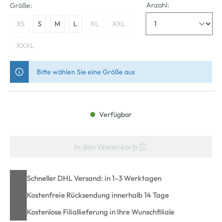
Anzahl:
Größe:
XS
S
M
L
XL
XXL
XXXL
Bitte wählen Sie eine Größe aus
Verfügbar
In den Warenkorb
Schneller DHL Versand: in 1–3 Werktagen
Kostenfreie Rücksendung innerhalb 14 Tage
Kostenlose Filiallieferung in Ihre Wunschfiliale