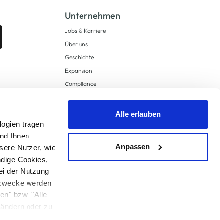
Unternehmen
Jobs & Karriere
Über uns
Geschichte
Expansion
Compliance
Lieferkettensorgfaltspflichten
Supply Chain Due Diligence
Alle erlauben
logien tragen
Barrierefreiheit
und Ihnen
Anpassen
sere Nutzer, wie
ndige Cookies,
ei der Nutzung
ngzwecke werden
en" bzw. "Alle
 anders angegeben.
u ändern oder zu