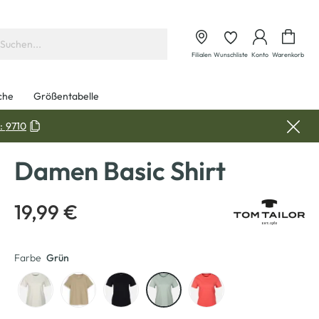
Waren
Filialen
Wunschliste
Konto
Warenkorb
che
Größentabelle
:
9710
Damen Basic Shirt
19,99 €
Farbe
Grün