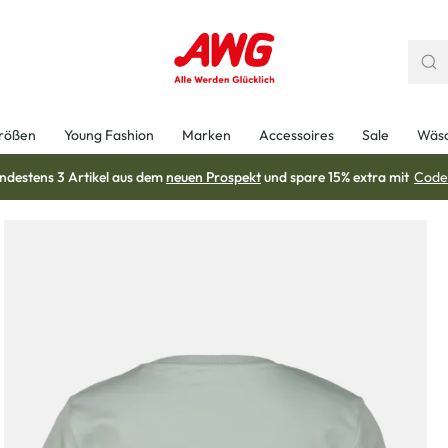
rößen
Young Fashion
Marken
Accessoires
Sale
Wäs
ndestens 3 Artikel aus dem
neuen Prospekt
und spare 15% extra mit
Code