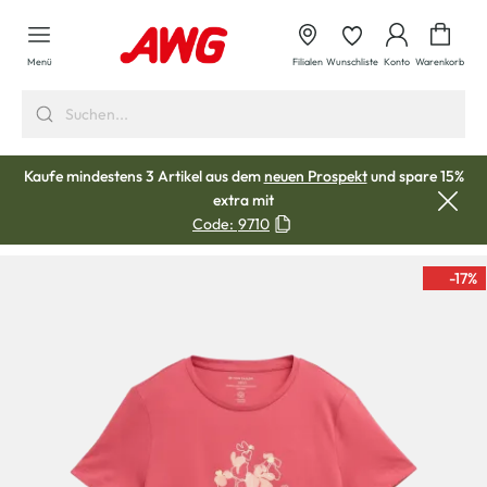
alt springen
Waren
Menü
Filialen
Wunschliste
Konto
Warenkorb
Kaufe mindestens 3 Artikel aus dem
neuen Prospekt
und spare 15%
extra mit
Code:
9710
-17
%