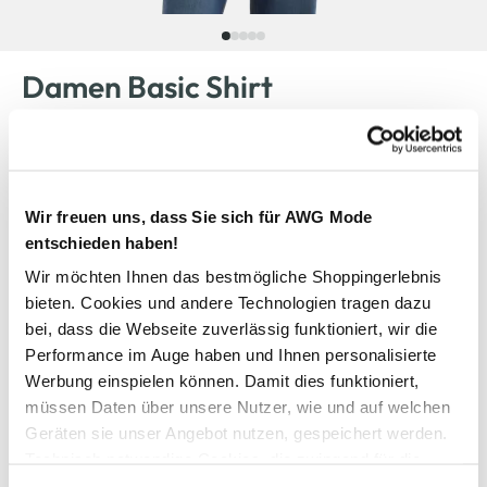
Damen Basic Shirt
14,99 €
Ursprünglicher Preis:
17,99 €
Wir freuen uns, dass Sie sich für AWG Mode
Farbe
Rot
entschieden haben!
Wir möchten Ihnen das bestmögliche Shoppingerlebnis
bieten. Cookies und andere Technologien tragen dazu
bei, dass die Webseite zuverlässig funktioniert, wir die
Anzahl:
Größe:
Performance im Auge haben und Ihnen personalisierte
XS
S
M
L
XL
XXL
Werbung einspielen können. Damit dies funktioniert,
müssen Daten über unsere Nutzer, wie und auf welchen
Geräten sie unser Angebot nutzen, gespeichert werden.
Verfügbar
Technisch notwendige Cookies, die zwingend für die
Bereitstellung der Funktionen der Webseite benötigt