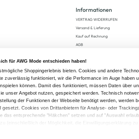
Informationen
VERTRAG WIDERRUFEN
Versand & Lieferung
Kauf auf Rechnung
AGB
Impressum
 sich für AWG Mode entschieden haben!
Zahlungsarten
Datenschutz
tmögliche Shoppingerlebnis bieten. Cookies und andere Techno
te zuverlässig funktioniert, wir die Performance im Auge haben 
AWG CARD Teilnahmebedingungen
inspielen können. Damit dies funktioniert, müssen Daten über un
ie unser Angebot nutzen, gespeichert werden. Technisch notwe
tstellung der Funktionen der Webseite benötigt werden, werden b
ll gesetzt. Cookies von Drittanbietern für Analyse- oder Tracki
Sie das entsprechende "Häkchen" setzen und auf "Auswahl erlaub
setzl. Mehrwertsteuer zzgl.
Versandkosten
und ggf. Nachnahmegebühren, wenn nicht
zu (einschließlich der Möglichkeit, die Einwilligungserklärung z
Logout
in unserem
Cookie-Hinweis
bzw. der
Datenschutzerklärung
.