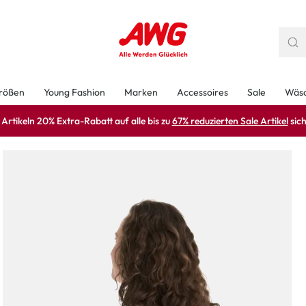
rößen
Young Fashion
Marken
Accessoires
Sale
Wäs
rtikeln 20% Extra-Rabatt auf alle bis zu
67% reduzierten Sale Artikel
sich