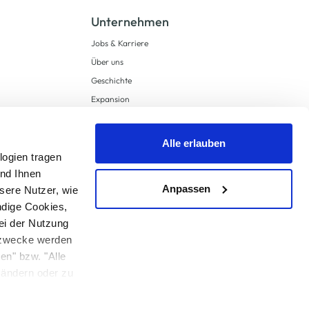
Unternehmen
Jobs & Karriere
Über uns
Geschichte
Expansion
Compliance
Lieferkettensorgfaltspflichten
Alle erlauben
Supply Chain Due Diligence
logien tragen
und Ihnen
Barrierefreiheit
Anpassen
sere Nutzer, wie
ndige Cookies,
ei der Nutzung
ngzwecke werden
en" bzw. "Alle
 anders angegeben.
u ändern oder zu