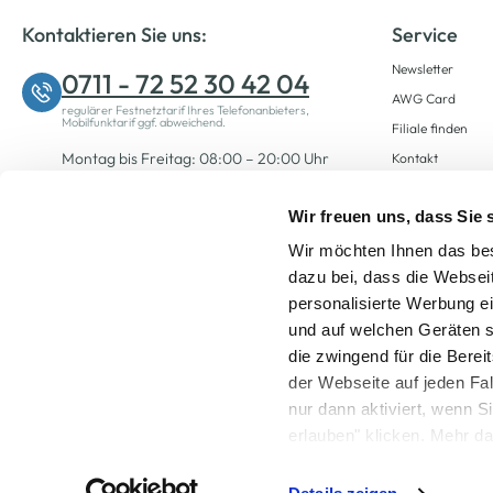
Kontaktieren Sie uns:
Service
Newsletter
0711 - 72 52 30 42 04
AWG Card
regulärer Festnetztarif Ihres Telefonanbieters,
Mobilfunktarif ggf. abweichend.
Filiale finden
Montag bis Freitag: 08:00 – 20:00 Uhr
Kontakt
Samstag: 09:00 – 12:00 Uhr
Wir freuen uns, dass Sie
Wir möchten Ihnen das bes
Zum Kontaktformular
dazu bei, dass die Websei
personalisierte Werbung e
und auf welchen Geräten s
die zwingend für die Berei
der Webseite auf jeden Fa
nur dann aktiviert, wenn 
Alle Preise inkl. ge
erlauben" klicken. Mehr da
widerrufen) erfahren Sie 