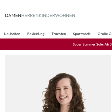
springen
Zur Hauptnavigation springen
DAMEN
HERREN
KINDER
WOHNEN
Neuheiten
Bekleidung
Trachten
Sportmode
Große G
Super Summer Sale: Ab 3 A