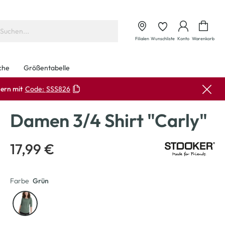
Waren
Filialen
Wunschliste
Konto
Warenkorb
che
Größentabelle
ern mit
Code:
SSS826
Damen 3/4 Shirt "Carly"
17,99 €
Farbe
Grün