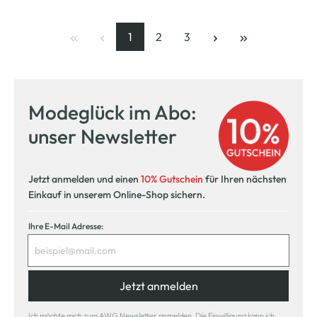
1
2
3
Seite
, aktuelle Seite
Seite
Seite
Modeglück im Abo:
unser Newsletter
Jetzt anmelden und einen
10% Gutschein
für Ihren nächsten
Einkauf in unserem Online-Shop sichern.
Ihre E-Mail Adresse:
Jetzt anmelden
Ich möchte mich zum AWG Newsletter anmelden. Die Einwilligung kann ich