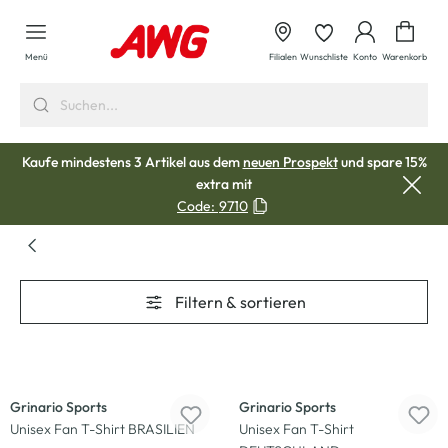
alt springen
Waren
Menü
Filialen
Wunschliste
Konto
Warenkorb
Kaufe mindestens 3 Artikel aus dem
neuen Prospekt
und spare 15%
extra mit
Code:
9710
Filtern & sortieren
-50
%
-50
%
Grinario Sports
Grinario Sports
Unisex Fan T-Shirt BRASILIEN
Unisex Fan T-Shirt