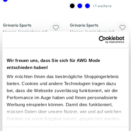
+1 weitere
-20
%
Grinario Sports
Grinario Sports
Herren Jogginghose mit
Herren Jogginghose mit
geradem Bein und Paspel
Bündchen
14,99 €
23,99 €
29,99 €
+1 weitere
Wir freuen uns, dass Sie sich für AWG Mode
entschieden haben!
Wir möchten Ihnen das bestmögliche Shoppingerlebnis
Grinario Sports
Grinario Sports
bieten. Cookies und andere Technologien tragen dazu
Herren Jogginghose mit
Herren Jogginghose mit
bei, dass die Webseite zuverlässig funktioniert, wir die
geradem Bein und Paspel
geradem Bein
Performance im Auge haben und Ihnen personalisierte
14,99 €
14,99 €
Werbung einspielen können. Damit dies funktioniert,
müssen Daten über unsere Nutzer, wie und auf welchen
+1 weitere
Geräten sie unser Angebot nutzen, gespeichert werden.
-23
%
-20
%
Technisch notwendige Cookies, die zwingend für die