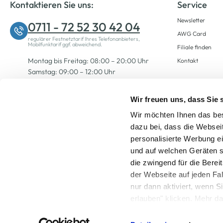
Kontaktieren Sie uns:
Service
Newsletter
0711 - 72 52 30 42 04
AWG Card
regulärer Festnetztarif Ihres Telefonanbieters,
Mobilfunktarif ggf. abweichend.
Filiale finden
Montag bis Freitag: 08:00 – 20:00 Uhr
Kontakt
Samstag: 09:00 – 12:00 Uhr
Wir freuen uns, dass Sie
Zum Kontaktformular
Wir möchten Ihnen das bes
dazu bei, dass die Websei
personalisierte Werbung e
und auf welchen Geräten s
die zwingend für die Berei
der Webseite auf jeden Fa
nur dann aktiviert, wenn 
Alle Preise inkl. ge
erlauben" klicken. Mehr da
widerrufen) erfahren Sie 