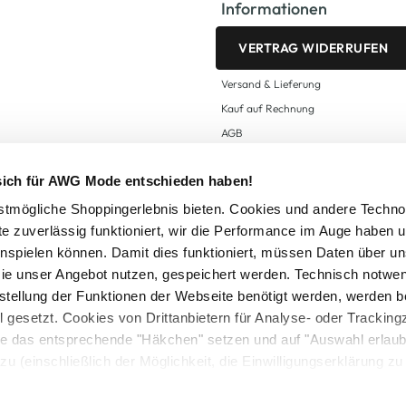
Informationen
VERTRAG WIDERRUFEN
Versand & Lieferung
Kauf auf Rechnung
AGB
Impressum
 sich für AWG Mode entschieden haben!
Zahlungsarten
Datenschutz
tmögliche Shoppingerlebnis bieten. Cookies und andere Techno
te zuverlässig funktioniert, wir die Performance im Auge haben 
AWG CARD Teilnahmebedingungen
inspielen können. Damit dies funktioniert, müssen Daten über un
ie unser Angebot nutzen, gespeichert werden. Technisch notwe
tstellung der Funktionen der Webseite benötigt werden, werden b
ll gesetzt. Cookies von Drittanbietern für Analyse- oder Tracki
Sie das entsprechende "Häkchen" setzen und auf "Auswahl erlaub
setzl. Mehrwertsteuer zzgl.
Versandkosten
und ggf. Nachnahmegebühren, wenn nicht
zu (einschließlich der Möglichkeit, die Einwilligungserklärung z
Logout
in unserem
Cookie-Hinweis
bzw. der
Datenschutzerklärung
.