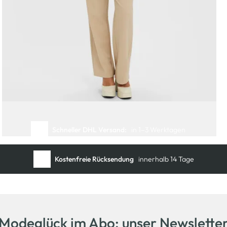
Schneller DHL Versand:
in 1–3 Werktagen
Kostenfreie Rücksendung
innerhalb 14 Tage
Kostenlose Filiallieferung
in Ihre Wunschfiliale
Modeglück im Abo: unser Newslette