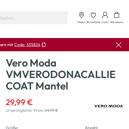
Waren
Filialen
Wunschliste
Konto
Warenkorb
ern mit
Code:
SSS826
Vero Moda
VMVERODONACALLIE
COAT Mantel
29,99 €
Ursprünglicher Preis:
54,99 €
Anzahl:
Größe: