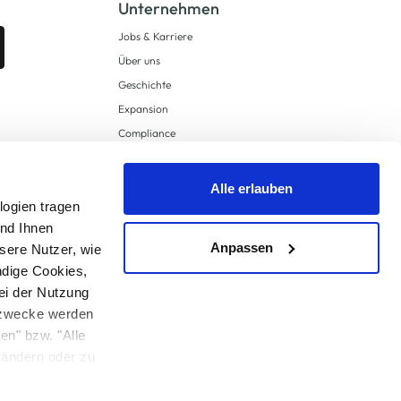
Unternehmen
Jobs & Karriere
Über uns
Geschichte
Expansion
Compliance
Lieferkettensorgfaltspflichten
Supply Chain Due Diligence
Alle erlauben
logien tragen
Barrierefreiheit
und Ihnen
Anpassen
sere Nutzer, wie
ndige Cookies,
ei der Nutzung
ngzwecke werden
en" bzw. "Alle
 anders angegeben.
u ändern oder zu