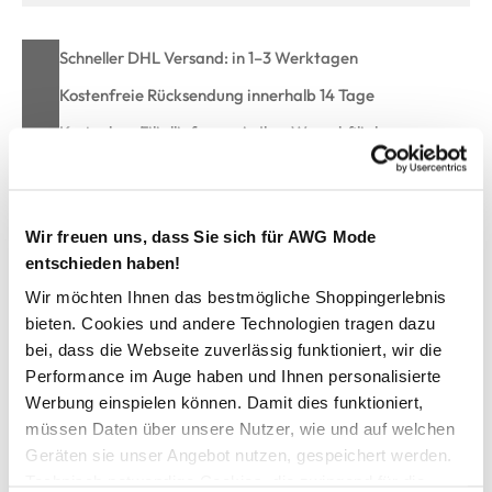
Schneller DHL Versand: in 1–3 Werktagen
Kostenfreie Rücksendung innerhalb 14 Tage
Kostenlose Filiallieferung in Ihre Wunschfiliale
Zur Wunschliste hinzufügen
Wir freuen uns, dass Sie sich für AWG Mode
entschieden haben!
Wir möchten Ihnen das bestmögliche Shoppingerlebnis
Vero Moda VMSIMONE LS NORDIC Pullover
bieten. Cookies und andere Technologien tragen dazu
bei, dass die Webseite zuverlässig funktioniert, wir die
wunderschöner Damen Strickpullover von Vero Moda
Performance im Auge haben und Ihnen personalisierte
mit Rundhals-Ausschnitt
Werbung einspielen können. Damit dies funktioniert,
effektvolles Norweger Muster
müssen Daten über unsere Nutzer, wie und auf welchen
Bündchen an den Ärmeln und am Saum
Geräten sie unser Angebot nutzen, gespeichert werden.
super weiches Material
Technisch notwendige Cookies, die zwingend für die