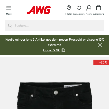
alt springen
Waren
Menü
Filialen
Wunschliste
Konto
Warenkorb
Kaufe mindestens 3 Artikel aus dem
neuen Prospekt
und spare 15%
extra mit
Code:
9710
-25
%