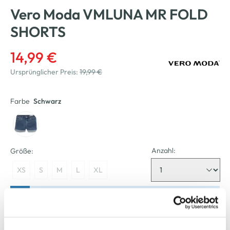
Vero Moda VMLUNA MR FOLD
SHORTS
14,99 €
Ursprünglicher Preis:
19,99 €
Farbe
Schwarz
Anzahl:
Größe:
XS
S
M
L
XL
Bitte wählen Sie eine Größe aus
Nicht mehr für den Versand verfügbar