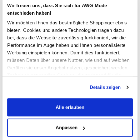
Wir freuen uns, dass Sie sich für AWG Mode
entschieden haben!
In den Warenkorb
Wir möchten Ihnen das bestmögliche Shoppingerlebnis
bieten. Cookies und andere Technologien tragen dazu
bei, dass die Webseite zuverlässig funktioniert, wir die
Schneller DHL Versand: in 1–3 Werktagen
Performance im Auge haben und Ihnen personalisierte
Kostenfreie Rücksendung innerhalb 14 Tage
Werbung einspielen können. Damit dies funktioniert,
müssen Daten über unsere Nutzer, wie und auf welchen
Kostenlose Filiallieferung in Ihre Wunschfiliale
Geräten sie unser Angebot nutzen, gespeichert werden.
Technisch notwendige Cookies, die zwingend für die
Bereitstellung der Funktionen der Webseite benötigt
Zur Wunschliste hinzufügen
Details zeigen
werden, werden bei der Nutzung der Webseite auf jeden
Fall gesetzt. Cookies von Drittanbietern für Analyse- oder
Trackingzwecke werden nur dann aktiviert, wenn Sie das
Alle erlauben
Vero Moda VMLUNA MR FOLD SHORTS
entsprechende "Häkchen" setzen und auf "Auswahl
erlauben" bzw. "Alle erlauben" klicken. Mehr dazu
(einschließlich der Möglichkeit, die Einwilligungserklärung
Anpassen
modische Shorts von Vero Moda
zu ändern oder zu widerrufen) erfahren Sie in unserem
im 5 Pocket Style gehalten