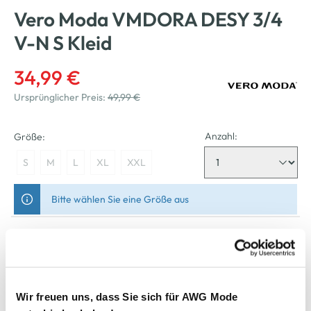
Vero Moda VMDORA DESY 3/4
V-N S Kleid
34,99 €
Ursprünglicher Preis:
49,99 €
Anzahl:
Größe:
S
M
L
XL
XXL
Bitte wählen Sie eine Größe aus
Nicht mehr für den Versand verfügbar
In den Warenkorb
Wir freuen uns, dass Sie sich für AWG Mode