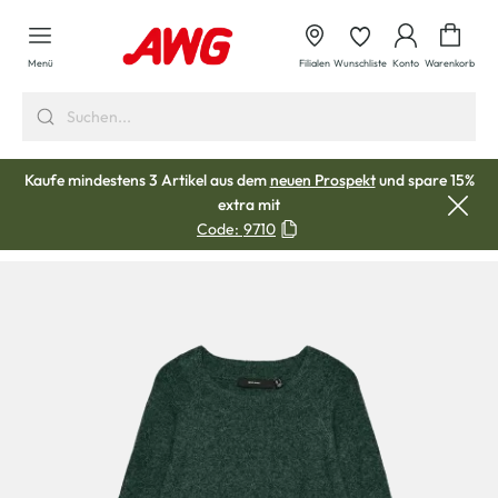
alt springen
Waren
Menü
Filialen
Wunschliste
Konto
Warenkorb
Kaufe mindestens 3 Artikel aus dem
neuen Prospekt
und spare 15%
extra mit
Code:
9710