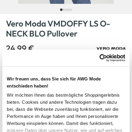
Vero Moda VMDOFFY LS O-
NECK BLO Pullover
24,99 €
Farbe
Grün
Wir freuen uns, dass Sie sich für AWG Mode
entschieden haben!
Wir möchten Ihnen das bestmögliche Shoppingerlebnis
Anzahl:
Größe:
bieten. Cookies und andere Technologien tragen dazu
XS
S
M
L
XL
XXL
bei, dass die Webseite zuverlässig funktioniert, wir die
Performance im Auge haben und Ihnen personalisierte
Bitte wählen Sie eine Größe aus
Werbung einspielen können. Damit dies funktioniert,
müssen Daten über unsere Nutzer, wie und auf welchen