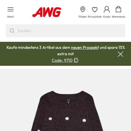
alt springen
Waren
Menü
Filialen
Wunschliste
Konto
Warenkorb
Kaufe mindestens 3 Artikel aus dem
neuen Prospekt
und spare 15%
extra mit
Code:
9710