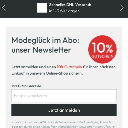
Schneller DHL Versand:
in 1–3 Werktagen
Kostenfreie Rücksendung
innerhalb 14 Tage
Modeglück im Abo:
Kostenlose Filiallieferung
unser Newsletter
in Ihre Wunschfiliale
Jetzt anmelden und einen
10% Gutschein
für Ihren nächsten
Einkauf in unserem Online-Shop sichern.
Ihre E-Mail Adresse:
Jetzt anmelden
Ich möchte mich zum AWG Newsletter anmelden. Die Einwilligung kann ich
jederzeit durch einen Klick auf den Abmeldelink im Newsletter widerrufen. Ich