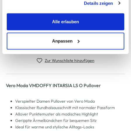
Details zeigen
werden, werden bei der Nutzung der Webseite auf jeden
Fall gesetzt. Cookies von Drittanbietern für Analyse- oder
Schneller DHL Versand: in 1–3 Werktagen
Trackingzwecke werden nur dann aktiviert, wenn Sie das
Alle erlauben
entsprechende "Häkchen" setzen und auf "Auswahl
Kostenfreie Rücksendung innerhalb 14 Tage
erlauben" bzw. "Alle erlauben" klicken. Mehr dazu
Kostenlose Filiallieferung in Ihre Wunschfiliale
(einschließlich der Möglichkeit, die Einwilligungserklärung
Anpassen
zu ändern oder zu widerrufen) erfahren Sie in unserem
Cookie-Hinweis
bzw. der
Datenschutzerklärung
.
Zur Wunschliste hinzufügen
Vero Moda VMDOFFY INTARSIA LS O Pullover
Verspielter Damen Pullover von Vero Moda
Klassischer Rundhalsausschnitt mit normaler Passform
Allover Punktemuster als modisches Highlight
Gerippte Ärmelbündchen für bequemen Sitz
Ideal für warme und stylische Alltags-Looks