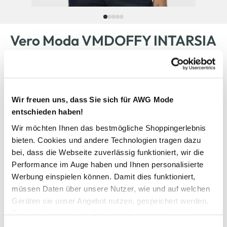
Vero Moda VMDOFFY INTARSIA
LS O Pullover
29,99 €
Wir freuen uns, dass Sie sich für AWG Mode
entschieden haben!
Anzahl:
Größe:
Wir möchten Ihnen das bestmögliche Shoppingerlebnis
XS
S
M
L
XL
bieten. Cookies und andere Technologien tragen dazu
bei, dass die Webseite zuverlässig funktioniert, wir die
Bitte wählen Sie eine Größe aus
Performance im Auge haben und Ihnen personalisierte
Werbung einspielen können. Damit dies funktioniert,
müssen Daten über unsere Nutzer, wie und auf welchen
Nicht mehr für den Versand verfügbar
Geräten sie unser Angebot nutzen, gespeichert werden.
Technisch notwendige Cookies, die zwingend für die
In den Warenkorb
Bereitstellung der Funktionen der Webseite benötigt