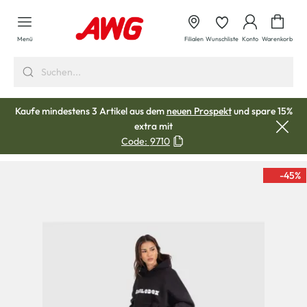
alt springen
Waren
Menü
Filialen
Wunschliste
Konto
Warenkorb
Kaufe mindestens 3 Artikel aus dem
neuen Prospekt
und spare 15%
extra mit
Code:
9710
-45
%