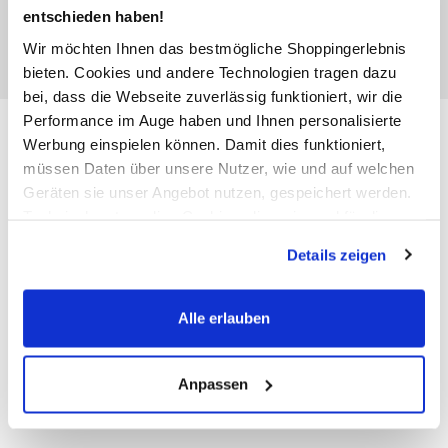
entschieden haben!
Wir möchten Ihnen das bestmögliche Shoppingerlebnis
bieten. Cookies und andere Technologien tragen dazu
bei, dass die Webseite zuverlässig funktioniert, wir die
Performance im Auge haben und Ihnen personalisierte
Unisex Hoodie mit Schriftzug
Werbung einspielen können. Damit dies funktioniert,
müssen Daten über unsere Nutzer, wie und auf welchen
29,99 €
Geräten sie unser Angebot nutzen, gespeichert werden.
Ursprünglicher Preis:
54,99 €
Technisch notwendige Cookies, die zwingend für die
Bereitstellung der Funktionen der Webseite benötigt
Details zeigen
werden, werden bei der Nutzung der Webseite auf jeden
Anzahl:
Größe:
Fall gesetzt. Cookies von Drittanbietern für Analyse- oder
M/L
XS/S
Trackingzwecke werden nur dann aktiviert, wenn Sie das
Alle erlauben
entsprechende "Häkchen" setzen und auf "Auswahl
Bitte wählen Sie eine Größe aus
erlauben" bzw. "Alle erlauben" klicken. Mehr dazu
(einschließlich der Möglichkeit, die Einwilligungserklärung
Anpassen
zu ändern oder zu widerrufen) erfahren Sie in unserem
Nicht mehr für den Versand verfügbar
Cookie-Hinweis
bzw. der
Datenschutzerklärung
.