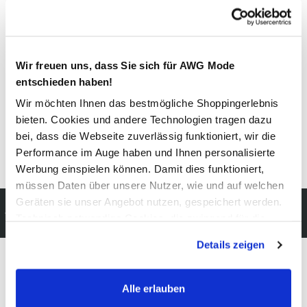
Material
Außenmaterial:
18% Polyamid
, 30% Polyester
, 52% Viskose
Wir freuen uns, dass Sie sich für AWG Mode
Pflegehinweise
entschieden haben!
Wir möchten Ihnen das bestmögliche Shoppingerlebnis
bieten. Cookies und andere Technologien tragen dazu
bei, dass die Webseite zuverlässig funktioniert, wir die
Performance im Auge haben und Ihnen personalisierte
Details zur Produktsicherheit anzeigen
Werbung einspielen können. Damit dies funktioniert,
müssen Daten über unsere Nutzer, wie und auf welchen
Geräten sie unser Angebot nutzen, gespeichert werden.
 DHL Versand:
Kostenfreie Rüc
Technisch notwendige Cookies, die zwingend für die
rktagen
innerhalb 14 Tag
Bereitstellung der Funktionen der Webseite benötigt
Details zeigen
werden, werden bei der Nutzung der Webseite auf jeden
Fall gesetzt. Cookies von Drittanbietern für Analyse- oder
Trackingzwecke werden nur dann aktiviert, wenn Sie das
Modeglück im Abo:
Alle erlauben
entsprechende "Häkchen" setzen und auf "Auswahl