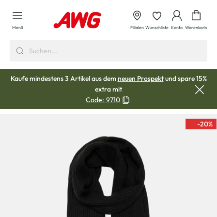
alt springen
Waren
Menü
Filialen
Wunschliste
Konto
Warenkorb
Kaufe mindestens 3 Artikel aus dem
neuen Prospekt
und spare 15%
extra mit
Code:
9710
-20
%