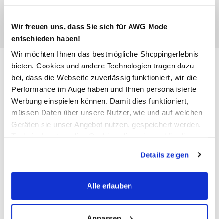
Wir freuen uns, dass Sie sich für AWG Mode
entschieden haben!
Wir möchten Ihnen das bestmögliche Shoppingerlebnis
Only ONLSEDONA LIGHT COAT
bieten. Cookies und andere Technologien tragen dazu
Kapuzenjacke
bei, dass die Webseite zuverlässig funktioniert, wir die
Performance im Auge haben und Ihnen personalisierte
Werbung einspielen können. Damit dies funktioniert,
54,99 €
müssen Daten über unsere Nutzer, wie und auf welchen
Geräten sie unser Angebot nutzen, gespeichert werden.
Technisch notwendige Cookies, die zwingend für die
Farbe
Grau
Bereitstellung der Funktionen der Webseite benötigt
Details zeigen
werden, werden bei der Nutzung der Webseite auf jeden
Fall gesetzt. Cookies von Drittanbietern für Analyse- oder
Trackingzwecke werden nur dann aktiviert, wenn Sie das
Anzahl:
Größe:
Alle erlauben
entsprechende "Häkchen" setzen und auf "Auswahl
XS
S
M
L
XL
XXL
erlauben" bzw. "Alle erlauben" klicken. Mehr dazu
(einschließlich der Möglichkeit, die Einwilligungserklärung
Anpassen