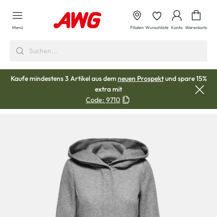
alt springen
Waren
Menü
Filialen
Wunschliste
Konto
Warenkorb
Kaufe mindestens 3 Artikel aus dem
neuen Prospekt
und spare 15%
extra mit
Code:
9710