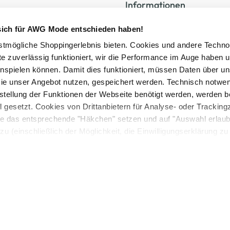
Informationen
VERTRAG WIDERRUFEN
 sich für AWG Mode entschieden haben!
Versand & Lieferung
tmögliche Shoppingerlebnis bieten. Cookies und andere Techno
Kauf auf Rechnung
te zuverlässig funktioniert, wir die Performance im Auge haben 
AGB
inspielen können. Damit dies funktioniert, müssen Daten über un
Impressum
ie unser Angebot nutzen, gespeichert werden. Technisch notwe
Zahlungsarten
tstellung der Funktionen der Webseite benötigt werden, werden b
Datenschutz
ll gesetzt. Cookies von Drittanbietern für Analyse- oder Tracki
AWG CARD Teilnahmebedingungen
Sie das entsprechende "Häkchen" setzen und auf "Auswahl erlaub
zu (einschließlich der Möglichkeit, die Einwilligungserklärung z
in unserem
Cookie-Hinweis
bzw. der
Datenschutzerklärung
.
setzl. Mehrwertsteuer zzgl.
Versandkosten
und ggf. Nachnahmegebühren, wenn nicht
Logout
© 2025 AWG Allgemeine Warenvertriebs GmbH