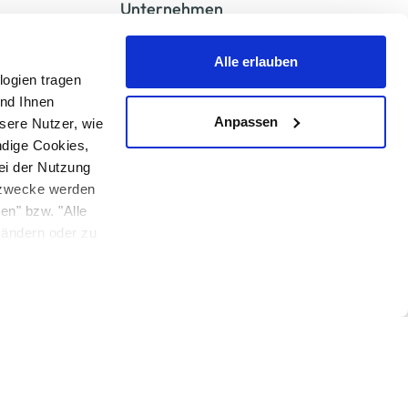
Unternehmen
Jobs & Karriere
Alle erlauben
Über uns
logien tragen
Geschichte
und Ihnen
Expansion
Anpassen
sere Nutzer, wie
Compliance
ndige Cookies,
Lieferkettensorgfaltspflichten
ei der Nutzung
Supply Chain Due Diligence
ngzwecke werden
Barrierefreiheit
en" bzw. "Alle
u ändern oder zu
 anders angegeben.