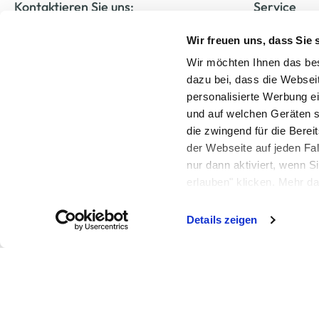
Kontaktieren Sie uns:
Service
Newsletter
0711 - 72 52 30 42 04
Wir freuen uns, dass Sie
AWG Card
regulärer Festnetztarif Ihres Telefonanbieters,
Wir möchten Ihnen das bes
Mobilfunktarif ggf. abweichend.
Filiale finden
dazu bei, dass die Websei
Montag bis Freitag: 08:00 – 20:00 Uhr
Kontakt
personalisierte Werbung e
Samstag: 09:00 – 12:00 Uhr
und auf welchen Geräten s
die zwingend für die Berei
der Webseite auf jeden Fa
Zum Kontaktformular
nur dann aktiviert, wenn 
erlauben" klicken. Mehr da
widerrufen) erfahren Sie 
Details zeigen
Alle Preise inkl. ge