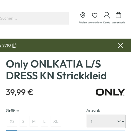
Waren
Filialen
Wunschliste
Konto
Warenkorb
:
9710
Only ONLKATIA L/S
DRESS KN Strickkleid
39,99 €
Anzahl:
Größe:
XS
S
M
L
XL