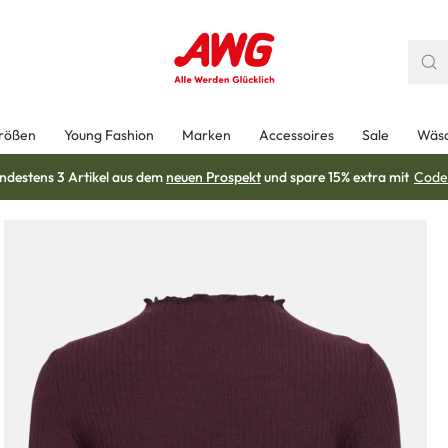
rößen
Young Fashion
Marken
Accessoires
Sale
Wäs
ndestens 3 Artikel aus dem
neuen Prospekt
und spare 15% extra mit
Code