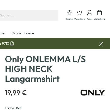
Waren
Filialen
Wunschliste
Konto
Warenkorb
che
Größentabelle
:
9710
Only ONLEMMA L/S
HIGH NECK
Langarmshirt
19,99 €
Farbe
Rot