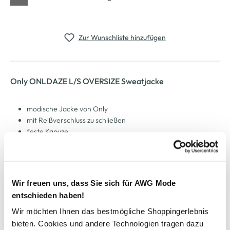
Zur Wunschliste hinzufügen
Only ONLDAZE L/S OVERSIZE Sweatjacke
modische Jacke von Only
mit Reißverschluss zu schließen
feste Kapuze
Rippbündchen als Abschluss
Logoprint auf einer Brustseite
bequemer, Oversize Schnitt
ein tolles Basic für Freizeit und Alltag
Wir freuen uns, dass Sie sich für AWG Mode
Artikelnummer: 15335854
entschieden haben!
Wir möchten Ihnen das bestmögliche Shoppingerlebnis
AWG Artikelnummer
bieten. Cookies und andere Technologien tragen dazu