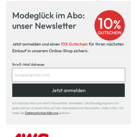
innerhalb 14 Tage
Modeglück im Abo:
Kostenlose Filiallieferung
unser Newsletter
in Ihre Wunschfiliale
Jetzt anmelden und einen
10% Gutschein
für Ihren nächsten
Einkauf in unserem Online-Shop sichern.
Ihre E-Mail Adresse:
Jetzt anmelden
Ich möchte mich zum AWG Newsletter anmelden. Die Einwilligung kann ich
jederzeit durch einen Klick auf den Abmeldelink im Newsletter widerrufen. Ich
habe die
Datenschutzerklärung
gelesen.