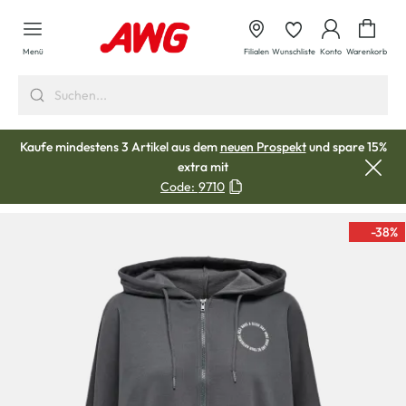
alt springen
Waren
Menü
Filialen
Wunschliste
Konto
Warenkorb
Kaufe mindestens 3 Artikel aus dem
neuen Prospekt
und spare 15%
extra mit
Code:
9710
-38
%