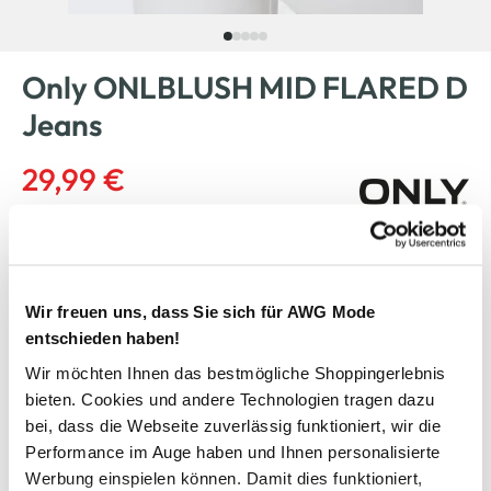
Only ONLBLUSH MID FLARED D
Jeans
29,99 €
Ursprünglicher Preis:
44,99 €
Anzahl:
Größe:
Wir freuen uns, dass Sie sich für AWG Mode
L/30
L/32
L/34
M/30
entschieden haben!
M/32
M/34
S/30
S/32
Wir möchten Ihnen das bestmögliche Shoppingerlebnis
bieten. Cookies und andere Technologien tragen dazu
S/34
XL/30
XL/32
XL/34
bei, dass die Webseite zuverlässig funktioniert, wir die
Performance im Auge haben und Ihnen personalisierte
XS/30
XS/32
XS/34
Werbung einspielen können. Damit dies funktioniert,