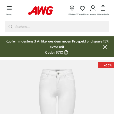
alt springen
Waren
Menü
Filialen
Wunschliste
Konto
Warenkorb
Kaufe mindestens 3 Artikel aus dem
neuen Prospekt
und spare 15%
extra mit
Code:
9710
-33
%