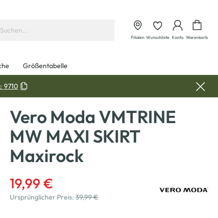
Waren
Filialen
Wunschliste
Konto
Warenkorb
che
Größentabelle
:
9710
Vero Moda VMTRINE
MW MAXI SKIRT
Maxirock
19,99 €
Ursprünglicher Preis:
39,99 €