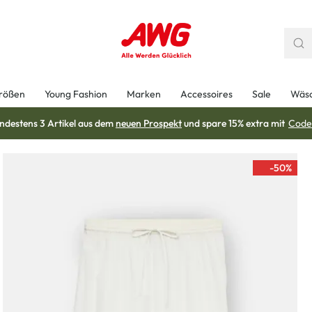
rößen
Young Fashion
Marken
Accessoires
Sale
Wäs
ndestens 3 Artikel aus dem
neuen Prospekt
und spare 15% extra mit
Code
-50
%