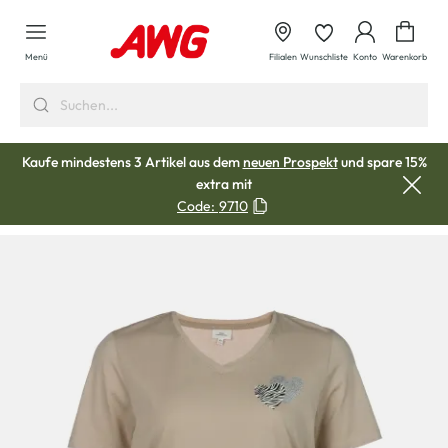
alt springen
Waren
Menü
Filialen
Wunschliste
Konto
Warenkorb
Kaufe mindestens 3 Artikel aus dem
neuen Prospekt
und spare 15%
extra mit
Code:
9710