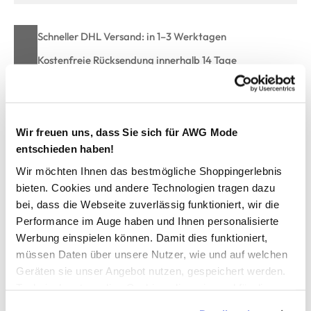
Schneller DHL Versand: in 1–3 Werktagen
Kostenfreie Rücksendung innerhalb 14 Tage
Kostenlose Filiallieferung in Ihre Wunschfiliale
Wir freuen uns, dass Sie sich für AWG Mode
Zur Wunschliste hinzufügen
entschieden haben!
Wir möchten Ihnen das bestmögliche Shoppingerlebnis
bieten. Cookies und andere Technologien tragen dazu
Only Carmakoma CARTIRA SS V-NECK TEE T-Shirt
bei, dass die Webseite zuverlässig funktioniert, wir die
Performance im Auge haben und Ihnen personalisierte
Schlichtes Damen Shirt von Only Carmakoma
Werbung einspielen können. Damit dies funktioniert,
Mit V-Ausschnitt
müssen Daten über unsere Nutzer, wie und auf welchen
Locker, legerer Schnitt
Geräten sie unser Angebot nutzen, gespeichert werden.
Mit Frontprint
Technisch notwendige Cookies, die zwingend für die
Ein tolles Shirt für viele Gelegenheiten
Bereitstellung der Funktionen der Webseite benötigt