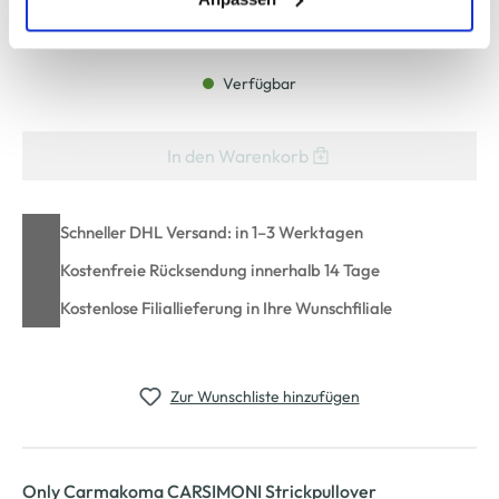
Bitte wählen Sie eine Größe aus
zu ändern oder zu widerrufen) erfahren Sie in unserem
Cookie-Hinweis
bzw. der
Datenschutzerklärung
.
Verfügbar
In den Warenkorb
Schneller DHL Versand: in 1–3 Werktagen
Kostenfreie Rücksendung innerhalb 14 Tage
Kostenlose Filiallieferung in Ihre Wunschfiliale
Zur Wunschliste hinzufügen
Only Carmakoma CARSIMONI Strickpullover