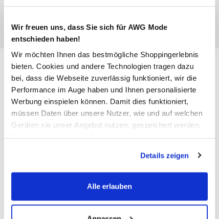
Wir freuen uns, dass Sie sich für AWG Mode
entschieden haben!
Wir möchten Ihnen das bestmögliche Shoppingerlebnis
Only Carmakoma CARSIMONI
bieten. Cookies und andere Technologien tragen dazu
Strickpullover
bei, dass die Webseite zuverlässig funktioniert, wir die
Performance im Auge haben und Ihnen personalisierte
34,99 €
Werbung einspielen können. Damit dies funktioniert,
müssen Daten über unsere Nutzer, wie und auf welchen
Geräten sie unser Angebot nutzen, gespeichert werden.
Farbe
Technisch notwendige Cookies, die zwingend für die
Grau
Bereitstellung der Funktionen der Webseite benötigt
Details zeigen
werden, werden bei der Nutzung der Webseite auf jeden
Fall gesetzt. Cookies von Drittanbietern für Analyse- oder
Anzahl:
Trackingzwecke werden nur dann aktiviert, wenn Sie das
Größe:
Alle erlauben
entsprechende "Häkchen" setzen und auf "Auswahl
42/44
46/48
50/52
54
erlauben" bzw. "Alle erlauben" klicken. Mehr dazu
(einschließlich der Möglichkeit, die Einwilligungserklärung
Anpassen