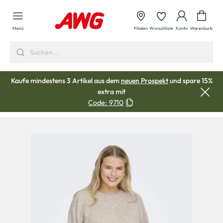
alt springen
Waren
Menü
Filialen
Wunschliste
Konto
Warenkorb
Kaufe mindestens 3 Artikel aus dem
neuen Prospekt
und spare 15%
extra mit
Code:
9710