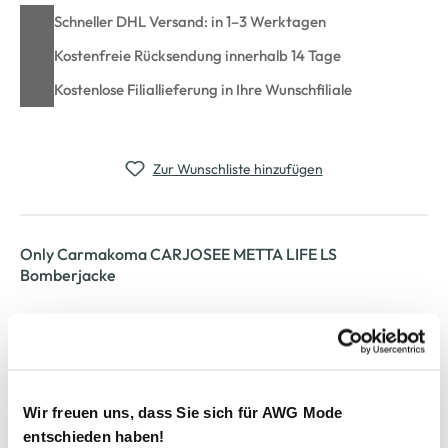
Schneller DHL Versand: in 1–3 Werktagen
Kostenfreie Rücksendung innerhalb 14 Tage
Kostenlose Filiallieferung in Ihre Wunschfiliale
Zur Wunschliste hinzufügen
Only Carmakoma CARJOSEE METTA LIFE LS
Bomberjacke
Modische Damen Bomberjacke von Only Carmakoma
Mit elastischem Bund und schimmerndem Allover-Design
Gerippte Ärmelbündchen sorgen für einen sportlichen Look
Praktischer Reißverschluss als Verschlusslösung
Wir freuen uns, dass Sie sich für AWG Mode
Futter aus Polyester bietet angenehmen Tragekomfort
entschieden haben!
Herstellerartikelnummer: 15334520