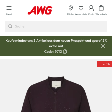
alt springen
Waren
Menü
Filialen
Wunschliste
Konto
Warenkorb
Kaufe mindestens 3 Artikel aus dem
neuen Prospekt
und spare 15%
extra mit
Code:
9710
-15
%