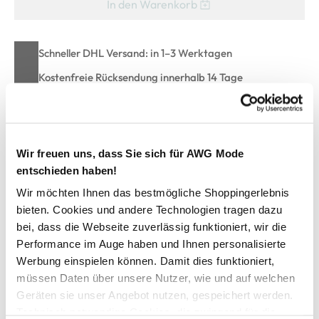
In den Warenkorb
Schneller DHL Versand: in 1–3 Werktagen
Kostenfreie Rücksendung innerhalb 14 Tage
Kostenlose Filiallieferung in Ihre Wunschfiliale
Wir freuen uns, dass Sie sich für AWG Mode
Zur Wunschliste hinzufügen
entschieden haben!
Wir möchten Ihnen das bestmögliche Shoppingerlebnis
bieten. Cookies und andere Technologien tragen dazu
JDY THEIS LIFE L/S LOOSE SHIRT WVN NOOS Bluse
bei, dass die Webseite zuverlässig funktioniert, wir die
Performance im Auge haben und Ihnen personalisierte
Lässige Damen Musselin-Bluse von JDY
Werbung einspielen können. Damit dies funktioniert,
Mit klassischem Blusenkragen
müssen Daten über unsere Nutzer, wie und auf welchen
Durchgehende Knopfleiste mit tonigen Knöpfen
Geräten sie unser Angebot nutzen, gespeichert werden.
Super entspannte Schnittform
Technisch notwendige Cookies, die zwingend für die