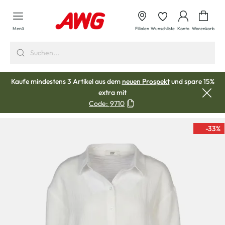
alt springen
Waren
Menü
Filialen
Wunschliste
Konto
Warenkorb
Kaufe mindestens 3 Artikel aus dem
neuen Prospekt
und spare 15%
extra mit
Code:
9710
-33
%