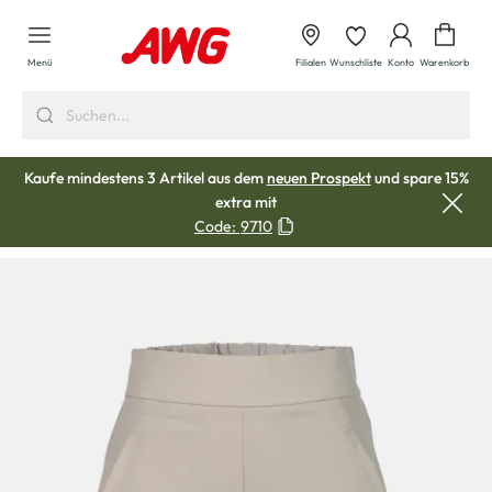
alt springen
Waren
Menü
Filialen
Wunschliste
Konto
Warenkorb
Kaufe mindestens 3 Artikel aus dem
neuen Prospekt
und spare 15%
extra mit
Code:
9710