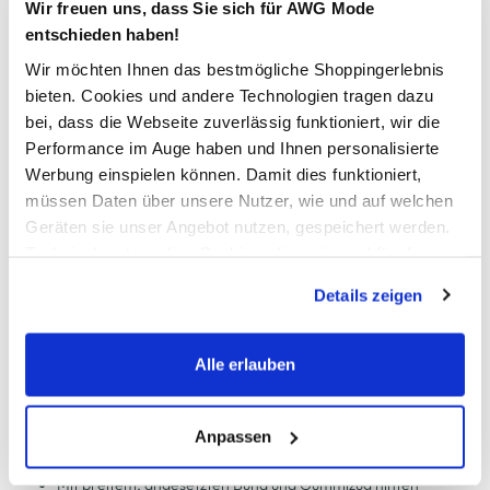
Verfügbar
Wir freuen uns, dass Sie sich für AWG Mode
entschieden haben!
Wir möchten Ihnen das bestmögliche Shoppingerlebnis
In den Warenkorb
bieten. Cookies und andere Technologien tragen dazu
bei, dass die Webseite zuverlässig funktioniert, wir die
Schneller DHL Versand: in 1–3 Werktagen
Performance im Auge haben und Ihnen personalisierte
Werbung einspielen können. Damit dies funktioniert,
Kostenfreie Rücksendung innerhalb 14 Tage
müssen Daten über unsere Nutzer, wie und auf welchen
Kostenlose Filiallieferung in Ihre Wunschfiliale
Geräten sie unser Angebot nutzen, gespeichert werden.
Technisch notwendige Cookies, die zwingend für die
Bereitstellung der Funktionen der Webseite benötigt
Details zeigen
werden, werden bei der Nutzung der Webseite auf jeden
Zur Wunschliste hinzufügen
Fall gesetzt. Cookies von Drittanbietern für Analyse- oder
Trackingzwecke werden nur dann aktiviert, wenn Sie das
Alle erlauben
entsprechende "Häkchen" setzen und auf "Auswahl
JDY JDYLOUISVILLE CATIA L Shorts
erlauben" bzw. "Alle erlauben" klicken. Mehr dazu
(einschließlich der Möglichkeit, die Einwilligungserklärung
Anpassen
Modische Damen Shorts von JDY
zu ändern oder zu widerrufen) erfahren Sie in unserem
Mit breitem, angesetzten Bund und Gummizug hinten
Cookie-Hinweis
bzw. der
Datenschutzerklärung
.