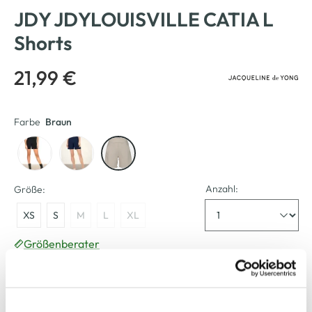
JDY JDYLOUISVILLE CATIA L
Shorts
21,99 €
Farbe
Braun
Anzahl:
Größe:
XS
S
M
L
XL
Größenberater
Bitte wählen Sie eine Größe aus