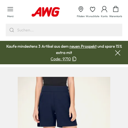
alt springen
Waren
Menü
Filialen
Wunschliste
Konto
Warenkorb
Kaufe mindestens 3 Artikel aus dem
neuen Prospekt
und spare 15%
extra mit
Code:
9710