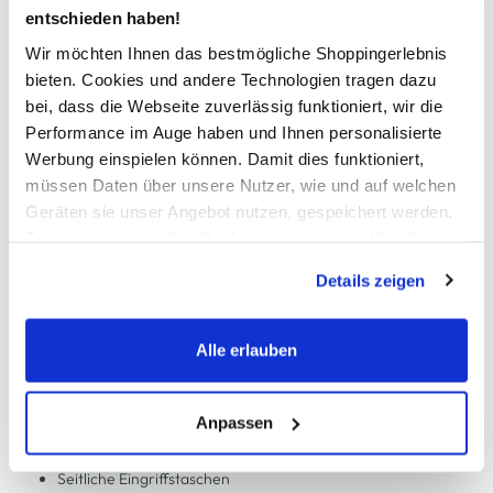
entschieden haben!
In den Warenkorb
Wir möchten Ihnen das bestmögliche Shoppingerlebnis
bieten. Cookies und andere Technologien tragen dazu
bei, dass die Webseite zuverlässig funktioniert, wir die
Schneller DHL Versand: in 1–3 Werktagen
Performance im Auge haben und Ihnen personalisierte
Kostenfreie Rücksendung innerhalb 14 Tage
Werbung einspielen können. Damit dies funktioniert,
müssen Daten über unsere Nutzer, wie und auf welchen
Kostenlose Filiallieferung in Ihre Wunschfiliale
Geräten sie unser Angebot nutzen, gespeichert werden.
Technisch notwendige Cookies, die zwingend für die
Bereitstellung der Funktionen der Webseite benötigt
Zur Wunschliste hinzufügen
Details zeigen
werden, werden bei der Nutzung der Webseite auf jeden
Fall gesetzt. Cookies von Drittanbietern für Analyse- oder
Trackingzwecke werden nur dann aktiviert, wenn Sie das
Alle erlauben
JDY JDYLOUISVILLE CATIA L Shorts
entsprechende "Häkchen" setzen und auf "Auswahl
erlauben" bzw. "Alle erlauben" klicken. Mehr dazu
(einschließlich der Möglichkeit, die Einwilligungserklärung
Anpassen
Modische Damen Shorts von JDY
zu ändern oder zu widerrufen) erfahren Sie in unserem
Mit breitem, angesetzten Bund und Gummizug hinten
Cookie-Hinweis
bzw. der
Datenschutzerklärung
.
Seitliche Eingriffstaschen