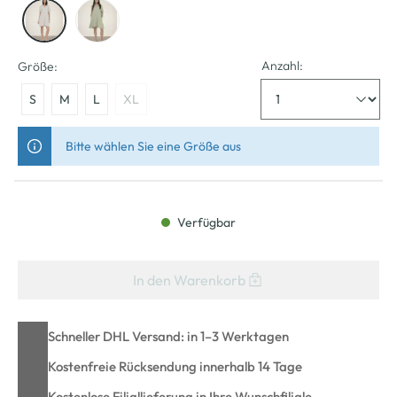
Anzahl:
Größe:
S
M
L
XL
Bitte wählen Sie eine Größe aus
Verfügbar
In den Warenkorb
Schneller DHL Versand: in 1–3 Werktagen
Kostenfreie Rücksendung innerhalb 14 Tage
Kostenlose Filiallieferung in Ihre Wunschfiliale