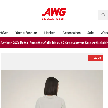
rößen
Young Fashion
Marken
Accessoires
Sale
Wäs
rtikeln 20% Extra-Rabatt auf alle bis zu
67% reduzierten Sale Artikel
sich
-43
%