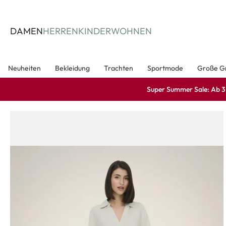
springen
Zur Hauptnavigation springen
DAMEN
HERREN
KINDER
WOHNEN
Neuheiten
Bekleidung
Trachten
Sportmode
Große G
Super Summer Sale: Ab 3 A