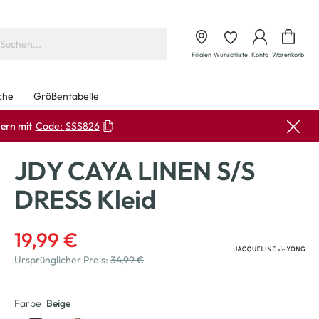
Waren
Filialen
Wunschliste
Konto
Warenkorb
che
Größentabelle
ern mit
Code:
SSS826
JDY CAYA LINEN S/S
DRESS Kleid
19,99 €
Ursprünglicher Preis:
34,99 €
Farbe
Beige