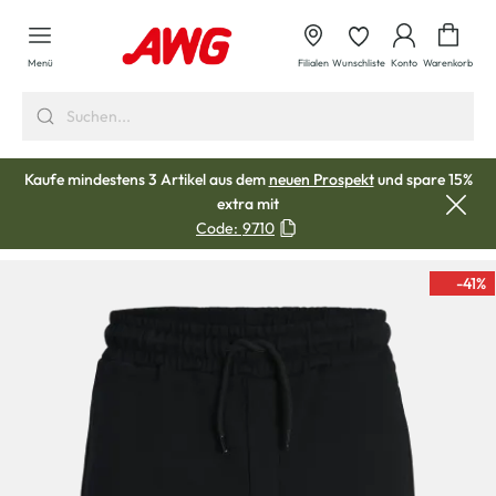
alt springen
Waren
Menü
Filialen
Wunschliste
Konto
Warenkorb
Kaufe mindestens 3 Artikel aus dem
neuen Prospekt
und spare 15%
extra mit
Code:
9710
-41
%