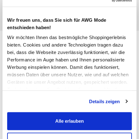
Wir freuen uns, dass Sie sich für AWG Mode
entschieden haben!
Wir möchten Ihnen das bestmögliche Shoppingerlebnis
Herren Joggershorts
bieten. Cookies und andere Technologien tragen dazu
JPSTGORDON BEAU SWEAT
bei, dass die Webseite zuverlässig funktioniert, wir die
Performance im Auge haben und Ihnen personalisierte
12,99 €
Werbung einspielen können. Damit dies funktioniert,
müssen Daten über unsere Nutzer, wie und auf welchen
Ursprünglicher Preis:
21,99 €
Geräten sie unser Angebot nutzen, gespeichert werden.
Technisch notwendige Cookies, die zwingend für die
Anzahl:
Größe:
Bereitstellung der Funktionen der Webseite benötigt
Details zeigen
werden, werden bei der Nutzung der Webseite auf jeden
S
M
L
XL
XXL
Fall gesetzt. Cookies von Drittanbietern für Analyse- oder
Trackingzwecke werden nur dann aktiviert, wenn Sie das
Alle erlauben
Bitte wählen Sie eine Größe aus
entsprechende "Häkchen" setzen und auf "Auswahl
erlauben" bzw. "Alle erlauben" klicken. Mehr dazu