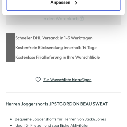
Nicht mehr für den Versand verfügbar
(einschließlich der Möglichkeit, die Einwilligungserklärung
Anpassen
zu ändern oder zu widerrufen) erfahren Sie in unserem
Cookie-Hinweis
bzw. der
Datenschutzerklärung
.
In den Warenkorb
Schneller DHL Versand: in 1–3 Werktagen
Kostenfreie Rücksendung innerhalb 14 Tage
Kostenlose Filiallieferung in Ihre Wunschfiliale
Zur Wunschliste hinzufügen
Herren Joggershorts JPSTGORDON BEAU SWEAT
Bequeme Joggershorts für Herren von Jack&Jones
ideal für Freizeit und sportliche Aktivitäten